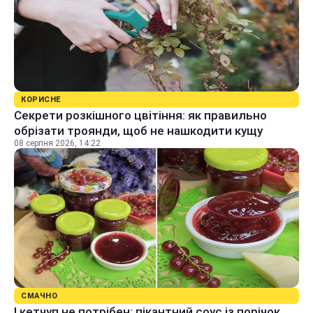
КОРИСНЕ
Секрети розкішного цвітіння: як правильно
обрізати троянди, щоб не нашкодити кущу
08 серпня 2026, 14:22
СМАЧНО
І кетчуп не потрібен: пікантний соус із порічок,