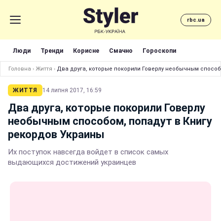
rbc.ua
Люди
Тренди
Корисне
Смачно
Гороскопи
Головна
›
Життя
›
Два друга, которые покорили Говерлу необычным способ
ЖИТТЯ
14 липня 2017, 16:59
Два друга, которые покорили Говерлу
необычным способом, попадут в Книгу
рекордов Украины
Их поступок навсегда войдет в список самых
выдающихся достижений украинцев