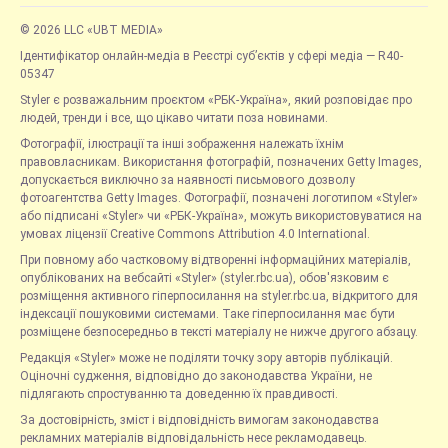
© 2026 LLC «UBT MEDIA»
Ідентифікатор онлайн-медіа в Реєстрі суб’єктів у сфері медіа — R40-
05347
Styler є розважальним проєктом «РБК-Україна», який розповідає про
людей, тренди і все, що цікаво читати поза новинами.
Фотографії, ілюстрації та інші зображення належать їхнім
правовласникам. Використання фотографій, позначених Getty Images,
допускається виключно за наявності письмового дозволу
фотоагентства Getty Images. Фотографії, позначені логотипом «Styler»
або підписані «Styler» чи «РБК-Україна», можуть використовуватися на
умовах ліцензії Creative Commons Attribution 4.0 International.
При повному або частковому відтворенні інформаційних матеріалів,
опублікованих на вебсайті «Styler» (styler.rbc.ua), обов'язковим є
розміщення активного гіперпосилання на styler.rbc.ua, відкритого для
індексації пошуковими системами. Таке гіперпосилання має бути
розміщене безпосередньо в тексті матеріалу не нижче другого абзацу.
Редакція «Styler» може не поділяти точку зору авторів публікацій.
Оціночні судження, відповідно до законодавства України, не
підлягають спростуванню та доведенню їх правдивості.
За достовірність, зміст і відповідність вимогам законодавства
рекламних матеріалів відповідальність несе рекламодавець.