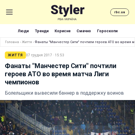
rbc.ua
Люди
Тренди
Корисне
Смачно
Гороскопи
Головна
›
Життя
›
Фанаты "Манчестер Сити" почтили героев АТО во время 
ЖИТТЯ
07 грудня 2017 · 15:53
Фанаты "Манчестер Сити" почтили
героев АТО во время матча Лиги
чемпионов
Болельщики вывесили баннер в поддержку воинов