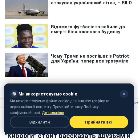
🍪
Ми використовуємо cookie
✕
Ми використовуємо файли cookie для аналізу трафіку та
Головна
›
Кіно та ТБ
›
"Герої не вмирають": почему о фильме "Киборги" сто
персоналізації контенту. Прочитайте нашу Політику
конфіденційності.
Детальніше
КІНО ТА ТБ
07 грудня 2017 · 14:55
Відхилити
Прийняти всі
"Герої не вмирають": почему о фильме
"Киборги" стоит рассказать друзьям и