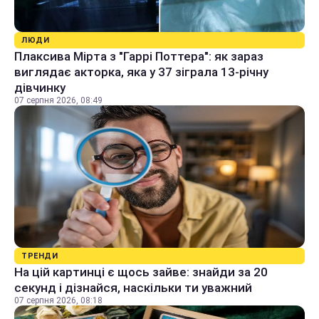
ЛЮДИ
Плаксива Мірта з "Гаррі Поттера": як зараз
виглядає акторка, яка у 37 зіграла 13-річну
дівчинку
07 серпня 2026, 08:49
ТРЕНДИ
На цій картинці є щось зайве: знайди за 20
секунд і дізнайся, наскільки ти уважний
07 серпня 2026, 08:18