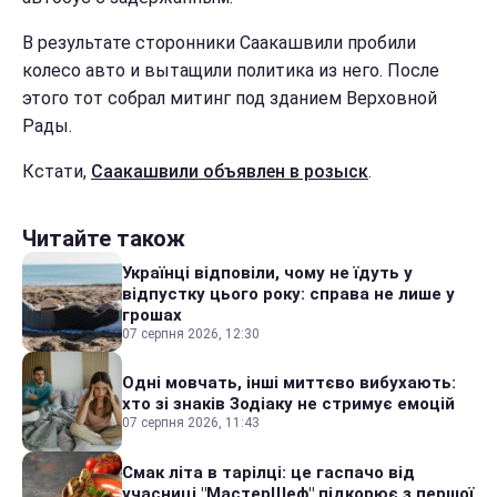
В результате сторонники Саакашвили пробили
колесо авто и вытащили политика из него. После
этого тот собрал митинг под зданием Верховной
Рады.
Кстати,
Саакашвили объявлен в розыск
.
Читайте також
Українці відповіли, чому не їдуть у
відпустку цього року: справа не лише у
грошах
07 серпня 2026, 12:30
Одні мовчать, інші миттєво вибухають:
хто зі знаків Зодіаку не стримує емоцій
07 серпня 2026, 11:43
Смак літа в тарілці: це гаспачо від
учасниці "МастерШеф" підкорює з першої