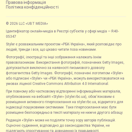
Правова інформація
Політика конфіденційності
© 2026 LLC «UBT MEDIA»
Ідентифікатор онлайн-медіа в Реєстрі суб’єктів у сфері медіа — R40-
05347
Styler є розважальним проєктом «РБК-Україна», який розповідає про
людей, тренди і все, що цікаво читати поза новинами.
Фотографії, ілюстрації та інші зображення належать їхнім
правовласникам. Використання фотографій, позначених Getty Images,
допускається виключно за наявності письмового дозволу
фотоагентства Getty Images. Фотографії, позначені логотипом «Styler»
або підписані «Styler» чи «РБК-Україна», можуть використовуватися на
умовах ліцензії Creative Commons Attribution 4.0 International.
При повному або частковому відтворенні інформаційних матеріалів,
опублікованих на вебсайті «Styler» (styler.rbc.ua), обов'язковим є
розміщення активного гіперпосилання на styler.rbc.ua, відкритого для
індексації пошуковими системами. Таке гіперпосилання має бути
розміщене безпосередньо в тексті матеріалу не нижче другого абзацу.
Редакція «Styler» може не поділяти точку зору авторів публікацій.
Оціночні судження, відповідно до законодавства України, не
підлягають спростуванню та доведенню їх правдивості.