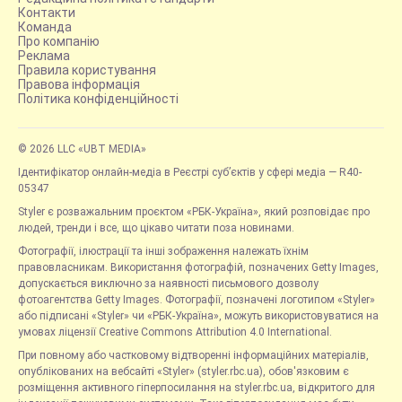
Контакти
Команда
Про компанію
Реклама
Правила користування
Правова інформація
Політика конфіденційності
© 2026 LLC «UBT MEDIA»
Ідентифікатор онлайн-медіа в Реєстрі суб’єктів у сфері медіа — R40-
05347
Styler є розважальним проєктом «РБК-Україна», який розповідає про
людей, тренди і все, що цікаво читати поза новинами.
Фотографії, ілюстрації та інші зображення належать їхнім
правовласникам. Використання фотографій, позначених Getty Images,
допускається виключно за наявності письмового дозволу
фотоагентства Getty Images. Фотографії, позначені логотипом «Styler»
або підписані «Styler» чи «РБК-Україна», можуть використовуватися на
умовах ліцензії Creative Commons Attribution 4.0 International.
При повному або частковому відтворенні інформаційних матеріалів,
опублікованих на вебсайті «Styler» (styler.rbc.ua), обов'язковим є
розміщення активного гіперпосилання на styler.rbc.ua, відкритого для