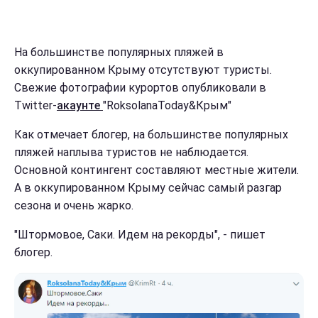
На большинстве популярных пляжей в
оккупированном Крыму отсутствуют туристы.
Свежие фотографии курортов опубликовали в
Twitter-
акаунте
"RoksolanaToday&Крым"
Как отмечает блогер, на большинстве популярных
пляжей наплыва туристов не наблюдается.
Основной контингент составляют местные жители.
А в оккупированном Крыму сейчас самый разгар
сезона и очень жарко.
"Штормовое, Саки. Идем на рекорды", - пишет
блогер.