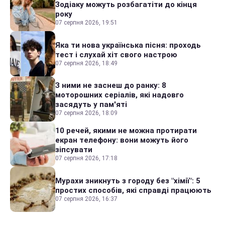
Зодіаку можуть розбагатіти до кінця
року
07 серпня 2026, 19:51
Яка ти нова українська пісня: проходь
тест і слухай хіт свого настрою
07 серпня 2026, 18:49
З ними не заснеш до ранку: 8
моторошних серіалів, які надовго
засядуть у пам'яті
07 серпня 2026, 18:09
10 речей, якими не можна протирати
екран телефону: вони можуть його
зіпсувати
07 серпня 2026, 17:18
Мурахи зникнуть з городу без "хімії": 5
простих способів, які справді працюють
07 серпня 2026, 16:37