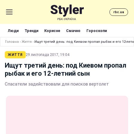
rbc.ua
Люди
Тренди
Корисне
Смачно
Гороскопи
Головна
›
Життя
›
Ищут третий день: под Киевом пропал рыбак и его 12-лет
ЖИТТЯ
29 листопада 2017, 19:04
Ищут третий день: под Киевом пропал
рыбак и его 12-летний сын
Спасатели задействовали для поисков вертолет