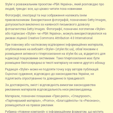
Styler є розважальним проєктом «РБК-Україна», який розповідає про
людей, тренди і все, що цікаво читати поза новинами.
Фотографії, ілюстрації та інші зображення належать їхнім
правовласникам. Використання фотографій, позначених Getty Images,
допускається виключно за наявності письмового дозволу
фотоагентства Getty Images. Фотографії, позначені логотипом «Styler»
або підписані «Styler» чи «РБК-Україна», можуть використовуватися на
умовах ліцензії Creative Commons Attribution 4.0 International.
При повному або частковому відтворенні інформаційних матеріалів,
опублікованих на вебсайті «Styler» (styler.rbc.ua), обов'язковим є
розміщення активного гіперпосилання на styler.rbc.ua, відкритого для
індексації пошуковими системами. Таке гіперпосилання має бути
розміщене безпосередньо в тексті матеріалу не нижче другого абзацу.
Редакція «Styler» може не поділяти точку зору авторів публікацій.
Оціночні судження, відповідно до законодавства України, не
підлягають спростуванню та доведенню їх правдивості.
За достовірність, зміст і відповідність вимогам законодавства
рекламних матеріалів відповідальність несе рекламодавець.
Матеріали, позначені плашками «Прес-реліз», «Спецпроєкт»,
«Партнерський матеріал», «Promo», «Благодійність» та «Резонанс»,
розміщуються на правах реклами.
Рубрика «Новини компаній» є інформаційним форматом, що містить