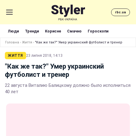
rbc.ua
Люди
Тренди
Корисне
Смачно
Гороскопи
Головна
›
Життя
›
"Как же так?" Умер украинский футболист и тренер
ЖИТТЯ
23 липня 2018, 14:13
"Как же так?" Умер украинский
футболист и тренер
22 августа Виталию Балицкому должно было исполниться
40 лет