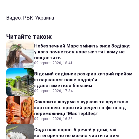
Видео: РБК-Украина
Читайте також
Небезпечний Марс змінить знак Зодіаку:
у кого почнеться нове життя і кому не
пощастить
09 серпня 2026, 18:41
Відомий садівник розкрив хитрий прийом
із парканом: ваше подвір'я
здаватиметься більшим
09 серпня 2026, 17:34
Соковита шаурма з куркою та хрусткою
картоплею: простий рецепт з фото від
переможниці "МастерШеф"
09 серпня 2026, 16:36
Сода ваш ворог: 5 речей у домі, які
категорично не можна чистити цим