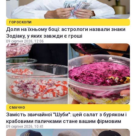
ГОРОСКОПИ
Доля на їхньому боці: астрологи назвали знаки
Зодіаку, у яких завжди є гроші
09 серпня 2026, 12:06
СМАЧНО
Замість звичайної "Шуби": цей салат з буряком і
крабовими паличками стане вашим фірмовим
09 серпня 2026, 10:41