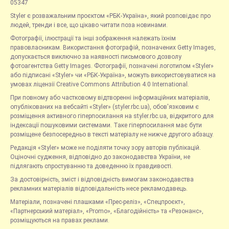
05347
Styler є розважальним проєктом «РБК-Україна», який розповідає про
людей, тренди і все, що цікаво читати поза новинами.
Фотографії, ілюстрації та інші зображення належать їхнім
правовласникам. Використання фотографій, позначених Getty Images,
допускається виключно за наявності письмового дозволу
фотоагентства Getty Images. Фотографії, позначені логотипом «Styler»
або підписані «Styler» чи «РБК-Україна», можуть використовуватися на
умовах ліцензії Creative Commons Attribution 4.0 International.
При повному або частковому відтворенні інформаційних матеріалів,
опублікованих на вебсайті «Styler» (styler.rbc.ua), обов'язковим є
розміщення активного гіперпосилання на styler.rbc.ua, відкритого для
індексації пошуковими системами. Таке гіперпосилання має бути
розміщене безпосередньо в тексті матеріалу не нижче другого абзацу.
Редакція «Styler» може не поділяти точку зору авторів публікацій.
Оціночні судження, відповідно до законодавства України, не
підлягають спростуванню та доведенню їх правдивості.
За достовірність, зміст і відповідність вимогам законодавства
рекламних матеріалів відповідальність несе рекламодавець.
Матеріали, позначені плашками «Прес-реліз», «Спецпроєкт»,
«Партнерський матеріал», «Promo», «Благодійність» та «Резонанс»,
розміщуються на правах реклами.