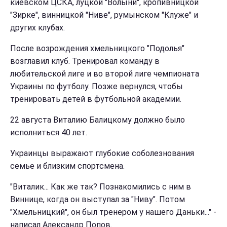
киевском ЦСКА, луцкой "Волыни", кропивницкой
"Зирке", винницкой "Ниве", румынском "Клуже" и
других клубах.
После возрождения хмельницкого "Подолья"
возглавил клуб. Тренировал команду в
любительской лиге и во второй лиге чемпионата
Украины по футболу. Позже вернулся, чтобы
тренировать детей в футбольной академии.
22 августа Виталию Балицкому должно было
исполниться 40 лет.
Украинцы выражают глубокие соболезнования
семье и близким спортсмена.
"Виталик... Как же так? Познакомились с ним в
Виннице, когда он выступал за "Ниву". Потом
"Хмельницкий", он был тренером у нашего Даньки..." -
написал Александр Попов.