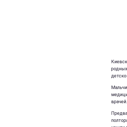
Киевск
родных
детско
Мальчи
медици
врачей.
Предва
полтор