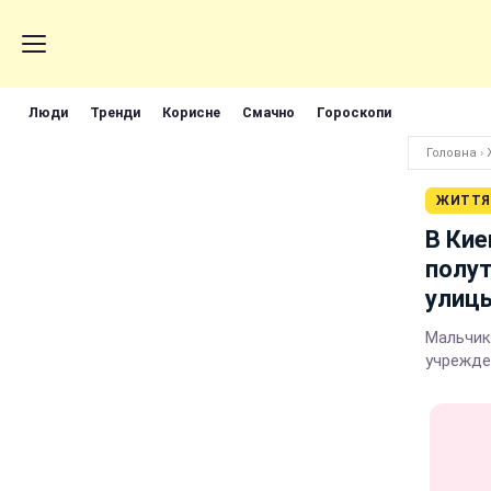
Люди
Тренди
Корисне
Смачно
Гороскопи
Головна
›
ЖИТТЯ
В Кие
полут
улиц
Мальчик
учрежде