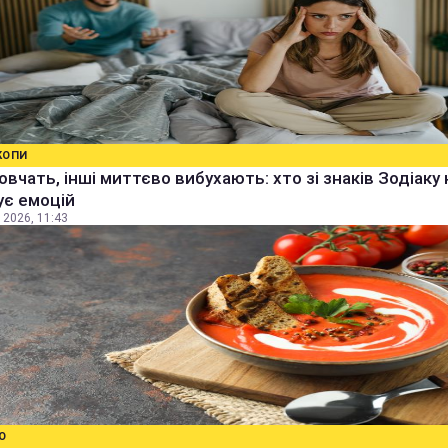
КОПИ
овчать, інші миттєво вибухають: хто зі знаків Зодіаку 
ує емоцій
 2026, 11:43
О