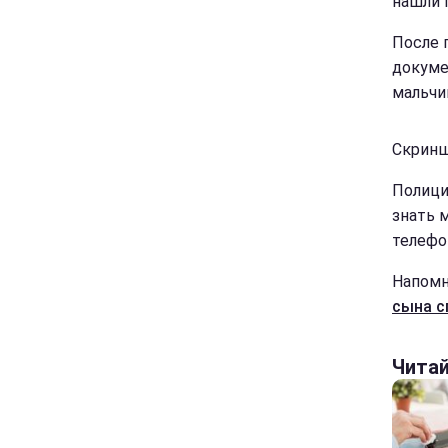
нашли 
После 
докуме
мальчи
Скринш
Полици
знать 
телефон
Напомн
сына с
Чита