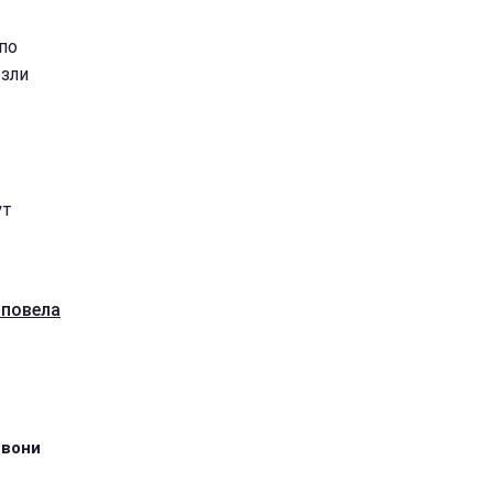
по
зли
ут
повела
 вони