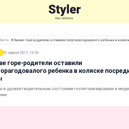
Життя
›
В Киеве горе-родители оставили полуторагодовалого ребенка в коляс
03 серпня 2017, 15:35
ве горе-родители оставили
орагодовалого ребенка в коляске посред
ы
а в удовлетворительном состоянии госпитализировали в мед
ние