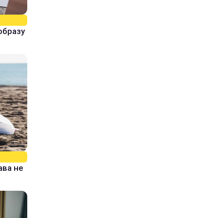
образу
ава не