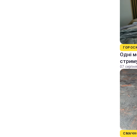
ГОРОС
Одні м
стрим
07 серпня
СМАЧН