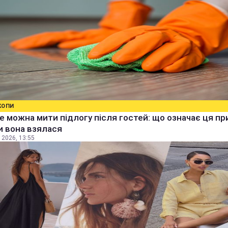
КОПИ
е можна мити підлогу після гостей: що означає ця п
ки вона взялася
 2026, 13:55