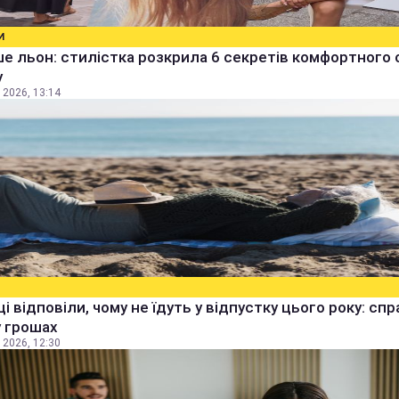
И
е льон: стилістка розкрила 6 секретів комфортного 
у
 2026, 13:14
ці відповіли, чому не їдуть у відпустку цього року: спр
 грошах
 2026, 12:30