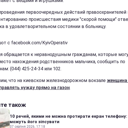
пакет с вещами и игрушками.
проведения первоочередных действий правоохранителей 
нтированию происшествия медики "скорой помощи" отве
ка в удовлетворительном состоянии в больницу.
от с facebook.com/KyivOperativ
я обращается к неравнодушным гражданам, которые мог
место нахождения родственников мальчика, сообщить по
ам: (044) 425-24-34 или 102.
им, что на киевском железнодорожном вокзале
женщина 
правлять нужду прямо на газон
.
йте також
10 речей, якими не можна протирати екран телефону:
можуть його зіпсувати
07 серпня 2026, 17:18