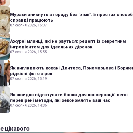
Мурахи зникнуть з городу без "хімії": 5 простих способі
справді працюють
07 серпня 2026, 16:37
Ажурні млинці, які не рвуться: рецепт із секретним
інгредієнтом для ідеальних дірочок
07 серпня 2026, 15:55
Як виглядають кохані Дантеса, Пономарьова і Борже
рідкісні фото зірок
07 серпня 2026, 15:19
Як швидко підготувати банки для консервації: легкі
перевірені методи, які зекономлять ваш час
07 серпня 2026, 14:36
е цікавого