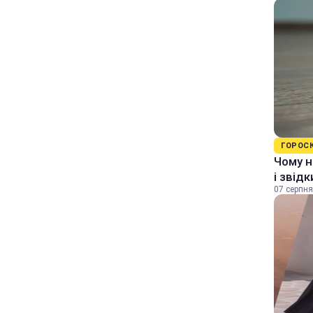
ГОРОС
Чому н
і звід
07 серпня