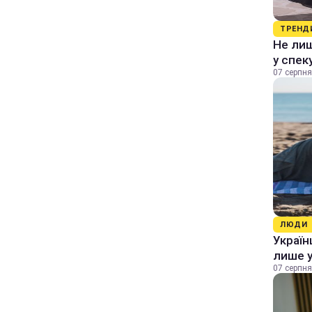
ТРЕНД
Не лиш
у спек
07 серпня
ЛЮДИ
Україн
лише у
07 серпня