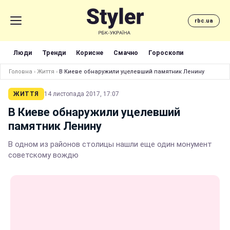
rbc.ua
Люди
Тренди
Корисне
Смачно
Гороскопи
Головна
›
Життя
›
В Киеве обнаружили уцелевший памятник Ленину
ЖИТТЯ
14 листопада 2017, 17:07
В Киеве обнаружили уцелевший
памятник Ленину
В одном из районов столицы нашли еще один монумент
советскому вождю