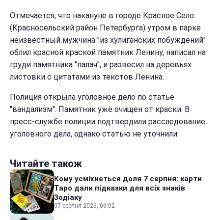
Отмечается, что накануне в городе Красное Село
(Красносельский район Петербурга) утром в парке
неизвестный мужчина "из хулиганских побуждений"
облил красной краской памятник Ленину, написал на
груди памятника "палач", и развесил на деревьях
листовки с цитатами из текстов Ленина.
Полиция открыла уголовное дело по статье
"вандализм". Памятник уже очищен от краски. В
пресс-службе полиции подтвердили расследование
уголовного дела, однако статью не уточнили.
Читайте також
Кому усміхнеться доля 7 серпня: карти
Таро дали підказки для всіх знаків
Зодіаку
07 серпня 2026, 06:02