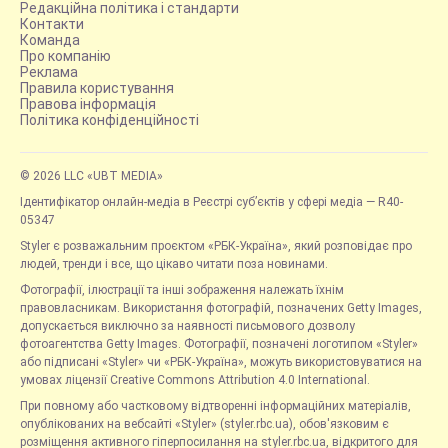
Редакційна політика і стандарти
Контакти
Команда
Про компанію
Реклама
Правила користування
Правова інформація
Політика конфіденційності
© 2026 LLC «UBT MEDIA»
Ідентифікатор онлайн-медіа в Реєстрі суб’єктів у сфері медіа — R40-
05347
Styler є розважальним проєктом «РБК-Україна», який розповідає про
людей, тренди і все, що цікаво читати поза новинами.
Фотографії, ілюстрації та інші зображення належать їхнім
правовласникам. Використання фотографій, позначених Getty Images,
допускається виключно за наявності письмового дозволу
фотоагентства Getty Images. Фотографії, позначені логотипом «Styler»
або підписані «Styler» чи «РБК-Україна», можуть використовуватися на
умовах ліцензії Creative Commons Attribution 4.0 International.
При повному або частковому відтворенні інформаційних матеріалів,
опублікованих на вебсайті «Styler» (styler.rbc.ua), обов'язковим є
розміщення активного гіперпосилання на styler.rbc.ua, відкритого для