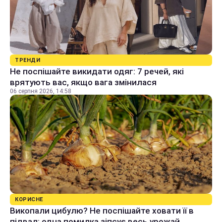
ТРЕНДИ
Не поспішайте викидати одяг: 7 речей, які
врятують вас, якщо вага змінилася
06 серпня 2026, 14:58
КОРИСНЕ
Викопали цибулю? Не поспішайте ховати її в
підвал: одна помилка зіпсує весь урожай