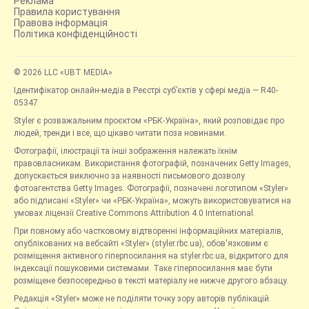
Реклама
Правила користування
Правова інформація
Політика конфіденційності
© 2026 LLC «UBT MEDIA»
Ідентифікатор онлайн-медіа в Реєстрі суб’єктів у сфері медіа — R40-
05347
Styler є розважальним проєктом «РБК-Україна», який розповідає про
людей, тренди і все, що цікаво читати поза новинами.
Фотографії, ілюстрації та інші зображення належать їхнім
правовласникам. Використання фотографій, позначених Getty Images,
допускається виключно за наявності письмового дозволу
фотоагентства Getty Images. Фотографії, позначені логотипом «Styler»
або підписані «Styler» чи «РБК-Україна», можуть використовуватися на
умовах ліцензії Creative Commons Attribution 4.0 International.
При повному або частковому відтворенні інформаційних матеріалів,
опублікованих на вебсайті «Styler» (styler.rbc.ua), обов'язковим є
розміщення активного гіперпосилання на styler.rbc.ua, відкритого для
індексації пошуковими системами. Таке гіперпосилання має бути
розміщене безпосередньо в тексті матеріалу не нижче другого абзацу.
Редакція «Styler» може не поділяти точку зору авторів публікацій.