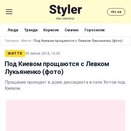
rbc.ua
Люди
Тренди
Корисне
Смачно
Гороскопи
Головна
›
Життя
›
Под Киевом прощаются с Левком Лукьяненко (фото)
ЖИТТЯ
09 липня 2018, 16:05
Под Киевом прощаются с Левком
Лукьяненко (фото)
Прощание проходит в доме диссидента в селе Хотов под
Киевом