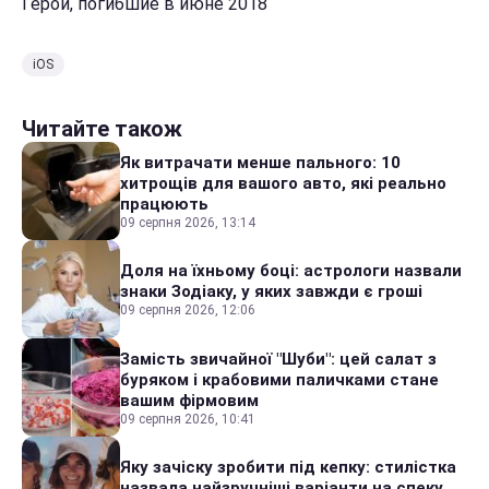
Герои, погибшие в июне 2018
iOS
Читайте також
Як витрачати менше пального: 10
хитрощів для вашого авто, які реально
працюють
09 серпня 2026, 13:14
Доля на їхньому боці: астрологи назвали
знаки Зодіаку, у яких завжди є гроші
09 серпня 2026, 12:06
Замість звичайної "Шуби": цей салат з
буряком і крабовими паличками стане
вашим фірмовим
09 серпня 2026, 10:41
Яку зачіску зробити під кепку: стилістка
назвала найзручніші варіанти на спеку