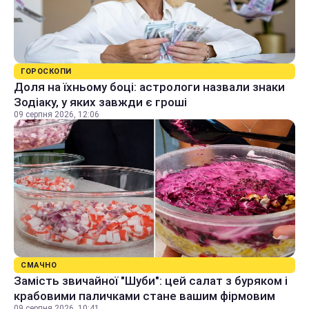
ГОРОСКОПИ
Доля на їхньому боці: астрологи назвали знаки
Зодіаку, у яких завжди є гроші
09 серпня 2026, 12:06
СМАЧНО
Замість звичайної "Шуби": цей салат з буряком і
крабовими паличками стане вашим фірмовим
09 серпня 2026, 10:41