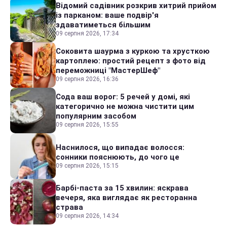
Відомий садівник розкрив хитрий прийом
із парканом: ваше подвір'я
здаватиметься більшим
09 серпня 2026, 17:34
Соковита шаурма з куркою та хрусткою
картоплею: простий рецепт з фото від
переможниці "МастерШеф"
09 серпня 2026, 16:36
Сода ваш ворог: 5 речей у домі, які
категорично не можна чистити цим
популярним засобом
09 серпня 2026, 15:55
Наснилося, що випадає волосся:
сонники пояснюють, до чого це
09 серпня 2026, 15:15
Барбі-паста за 15 хвилин: яскрава
вечеря, яка виглядає як ресторанна
страва
09 серпня 2026, 14:34