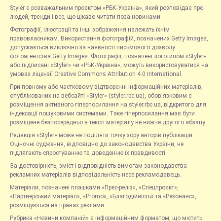
Styler є розважальним проєктом «РБК-Україна», який розповідає про
людей, тренди і все, що цікаво читати поза новинами.
Фотографії, ілюстрації та інші зображення належать їхнім
правовласникам. Використання фотографій, позначених Getty Images,
допускається виключно за наявності письмового дозволу
фотоагентства Getty Images. Фотографії, позначені логотипом «Styler»
або підписані «Styler» чи «РБК-Україна», можуть використовуватися на
умовах ліцензії Creative Commons Attribution 4.0 International.
При повному або частковому відтворенні інформаційних матеріалів,
опублікованих на вебсайті «Styler» (styler.rbc.ua), обов'язковим є
розміщення активного гіперпосилання на styler.rbc.ua, відкритого для
індексації пошуковими системами. Таке гіперпосилання має бути
розміщене безпосередньо в тексті матеріалу не нижче другого абзацу.
Редакція «Styler» може не поділяти точку зору авторів публікацій.
Оціночні судження, відповідно до законодавства України, не
підлягають спростуванню та доведенню їх правдивості.
За достовірність, зміст і відповідність вимогам законодавства
рекламних матеріалів відповідальність несе рекламодавець.
Матеріали, позначені плашками «Прес-реліз», «Спецпроєкт»,
«Партнерський матеріал», «Promo», «Благодійність» та «Резонанс»,
розміщуються на правах реклами.
Рубрика «Новини компаній» є інформаційним форматом, що містить