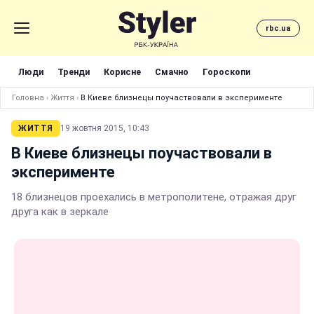
rbc.ua
Люди
Тренди
Корисне
Смачно
Гороскопи
Головна
›
Життя
›
В Киеве близнецы поучаствовали в эксперименте
ЖИТТЯ
19 жовтня 2015, 10:43
В Киеве близнецы поучаствовали в
эксперименте
18 близнецов проехались в метрополитене, отражая друг
друга как в зеркале