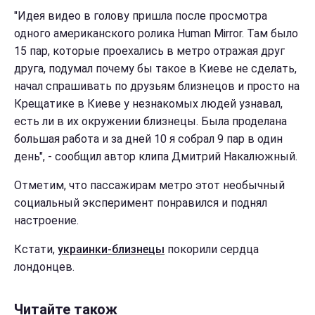
"Идея видео в голову пришла после просмотра
одного американского ролика Human Mirror. Там было
15 пар, которые проехались в метро отражая друг
друга, подумал почему бы такое в Киеве не сделать,
начал спрашивать по друзьям близнецов и просто на
Крещатике в Киеве у незнакомых людей узнавал,
есть ли в их окружении близнецы. Была проделана
большая работа и за дней 10 я собрал 9 пар в один
день", - сообщил автор клипа Дмитрий Накалюжный.
Отметим, что пассажирам метро этот необычный
социальный эксперимент
понравился и поднял
настроение.
Кстати,
украинки-близнецы
покорили сердца
лондонцев.
Читайте також