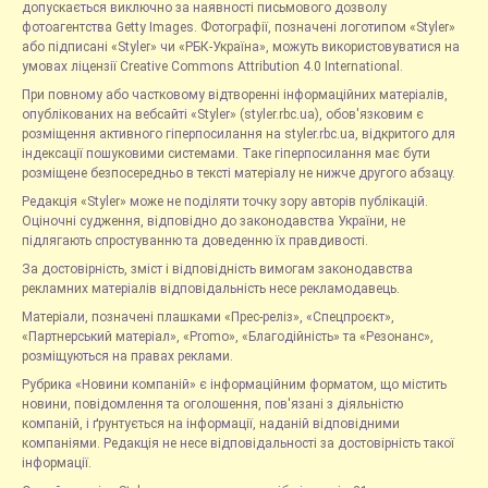
допускається виключно за наявності письмового дозволу
фотоагентства Getty Images. Фотографії, позначені логотипом «Styler»
або підписані «Styler» чи «РБК-Україна», можуть використовуватися на
умовах ліцензії Creative Commons Attribution 4.0 International.
При повному або частковому відтворенні інформаційних матеріалів,
опублікованих на вебсайті «Styler» (styler.rbc.ua), обов'язковим є
розміщення активного гіперпосилання на styler.rbc.ua, відкритого для
індексації пошуковими системами. Таке гіперпосилання має бути
розміщене безпосередньо в тексті матеріалу не нижче другого абзацу.
Редакція «Styler» може не поділяти точку зору авторів публікацій.
Оціночні судження, відповідно до законодавства України, не
підлягають спростуванню та доведенню їх правдивості.
За достовірність, зміст і відповідність вимогам законодавства
рекламних матеріалів відповідальність несе рекламодавець.
Матеріали, позначені плашками «Прес-реліз», «Спецпроєкт»,
«Партнерський матеріал», «Promo», «Благодійність» та «Резонанс»,
розміщуються на правах реклами.
Рубрика «Новини компаній» є інформаційним форматом, що містить
новини, повідомлення та оголошення, пов'язані з діяльністю
компаній, і ґрунтується на інформації, наданій відповідними
компаніями. Редакція не несе відповідальності за достовірність такої
інформації.