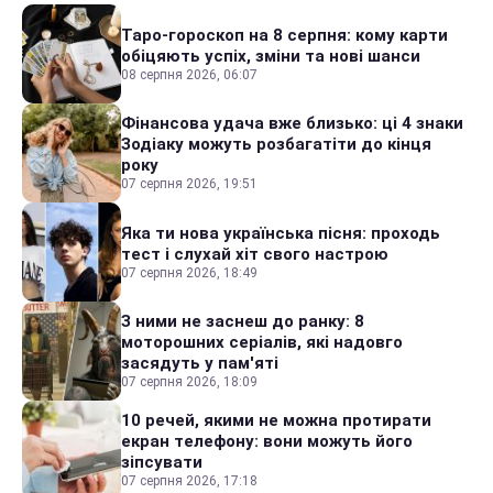
Таро-гороскоп на 8 серпня: кому карти
обіцяють успіх, зміни та нові шанси
08 серпня 2026, 06:07
Фінансова удача вже близько: ці 4 знаки
Зодіаку можуть розбагатіти до кінця
року
07 серпня 2026, 19:51
Яка ти нова українська пісня: проходь
тест і слухай хіт свого настрою
07 серпня 2026, 18:49
З ними не заснеш до ранку: 8
моторошних серіалів, які надовго
засядуть у пам'яті
07 серпня 2026, 18:09
10 речей, якими не можна протирати
екран телефону: вони можуть його
зіпсувати
07 серпня 2026, 17:18