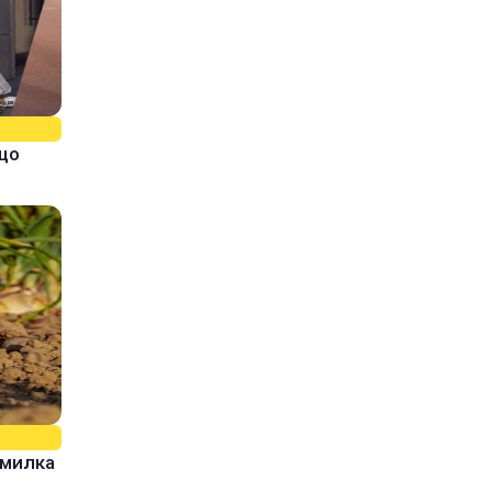
кщо
омилка