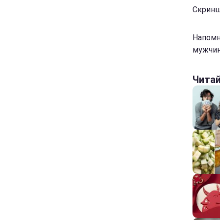
Скриншо
Напомн
мужчин
Чита