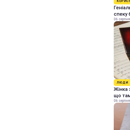
КОРИС
Геніал
спеку 
06 серпня
ЛЮДИ
Жінка 
що та
06 серпня