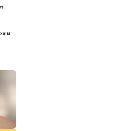
ез
 хоча