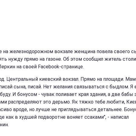
е на железнодорожном вокзале женщина повела своего с
ять нужду прямо на газоне. Об этом сообщил житель стол
Перкин на своей Facebook-странице.
год. Центральный киевский вокзал. Прямо на площади. Ма
 писай сына, писай. Нет желания связываться с быдлом. Я 
буду. И бонусом - чувак поливает края здания, а две бабы 
ми распределяют это дерьмо. Як тяжко тебе любити, Києв
асиво вроде, но лучше не приглядываться детальнее. Бону
де как в худшей подворотне воняет ссаками", - написал
нин.