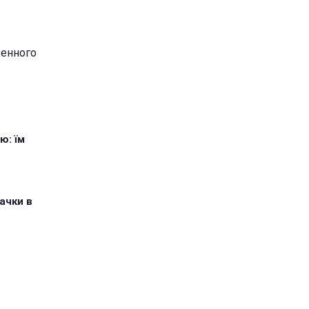
женного
ю: їм
ачки в