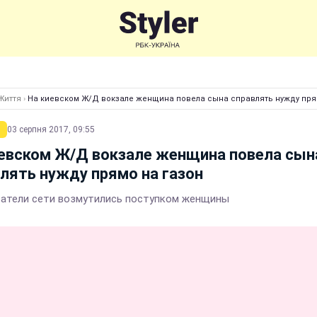
Життя
›
На киевском Ж/Д вокзале женщина повела сына справлять нужду пря
03 серпня 2017, 09:55
иевском Ж/Д вокзале женщина повела сын
лять нужду прямо на газон
атели сети возмутились поступком женщины