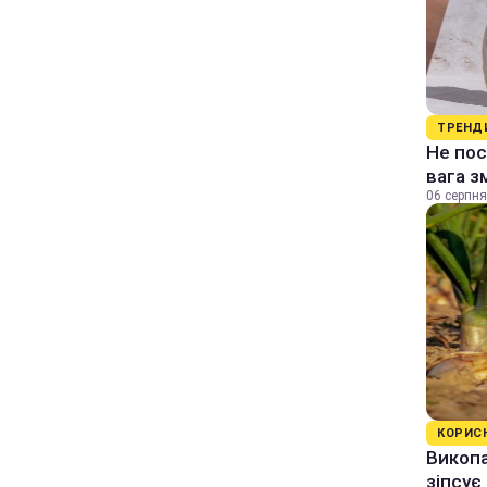
ТРЕНД
Не пос
вага з
06 серпня
КОРИС
Викопа
зіпсує