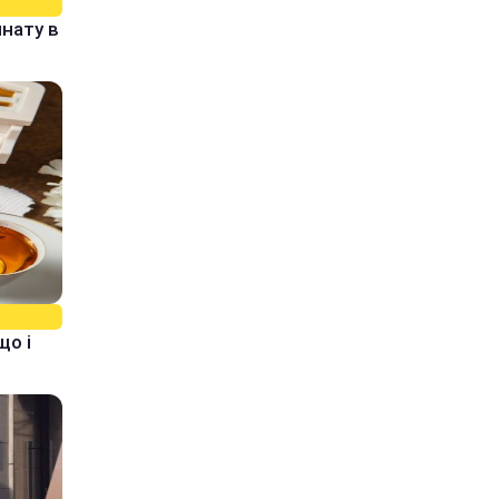
нату в
що і