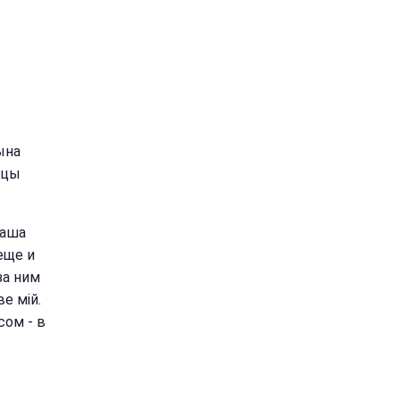
ына
ицы
маша
еще и
за ним
е мій.
сом - в