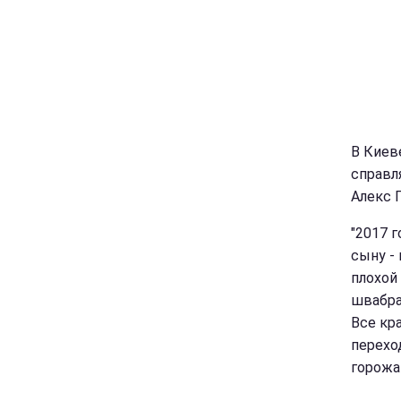
В Киев
справл
Алекс 
"2017 
сыну -
плохой 
швабра
Все кр
перехо
горожа