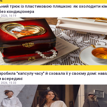
НЕ
ьний трюк із пластиковою пляшкою: як охолодити кім
без кондиціонера
 2026, 16:19
зробила "капсулу часу" й сховала її у своєму домі: наві
м всередині
 2026, 15:33