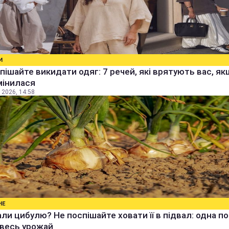
И
пішайте викидати одяг: 7 речей, які врятують вас, я
мінилася
 2026, 14:58
НЕ
ли цибулю? Не поспішайте ховати її в підвал: одна п
 весь урожай