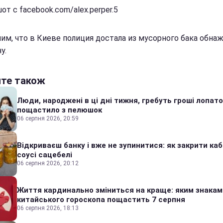
т с facebook.com/alex.perper.5
им, что в Киеве полиция достала из мусорного бака обна
у.
йте також
Люди, народжені в ці дні тижня, гребуть гроші лопато
пощастило з пелюшок
06 серпня 2026, 20:59
Відкриваєш банку і вже не зупинитися: як закрити каб
соусі сацебелі
06 серпня 2026, 20:12
Життя кардинально зміниться на краще: яким знакам
китайського гороскопа пощастить 7 серпня
06 серпня 2026, 18:13