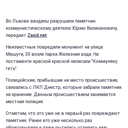
Во Львове вандалы разрушили памятник
коммунистическому деятелю Юрию Великановичу,
передает
Zaxid.net
.
Неизвестные повредили монумент на улице
Мишуги, 30 возле парка Железная вода. На
постаменте красной краской написали "Коммуняку
геть".
Полицейские, прибывшие на место происшествия,
связались с ЛКП Днестр, которые забрали памятник
на хранение. Данным происшествием занимается
местная полиция
Отметим, что это уже не в первый раз повреждают
памятник. Ранее его уже несколько раз
обрисовывали и даже пытались отпилить ему