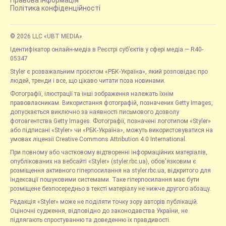
Правова інформація
Політика конфіденційності
© 2026 LLC «UBT MEDIA»
Ідентифікатор онлайн-медіа в Реєстрі суб’єктів у сфері медіа — R40-
05347
Styler є розважальним проєктом «РБК-Україна», який розповідає про
людей, тренди і все, що цікаво читати поза новинами.
Фотографії, ілюстрації та інші зображення належать їхнім
правовласникам. Використання фотографій, позначених Getty Images,
допускається виключно за наявності письмового дозволу
фотоагентства Getty Images. Фотографії, позначені логотипом «Styler»
або підписані «Styler» чи «РБК-Україна», можуть використовуватися на
умовах ліцензії Creative Commons Attribution 4.0 International.
При повному або частковому відтворенні інформаційних матеріалів,
опублікованих на вебсайті «Styler» (styler.rbc.ua), обов'язковим є
розміщення активного гіперпосилання на styler.rbc.ua, відкритого для
індексації пошуковими системами. Таке гіперпосилання має бути
розміщене безпосередньо в тексті матеріалу не нижче другого абзацу.
Редакція «Styler» може не поділяти точку зору авторів публікацій.
Оціночні судження, відповідно до законодавства України, не
підлягають спростуванню та доведенню їх правдивості.