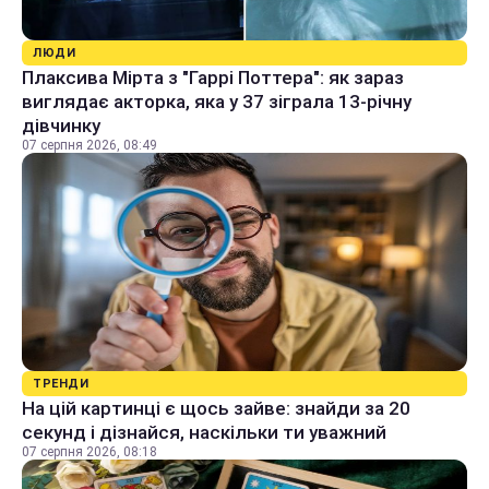
ЛЮДИ
Плаксива Мірта з "Гаррі Поттера": як зараз
виглядає акторка, яка у 37 зіграла 13-річну
дівчинку
07 серпня 2026, 08:49
ТРЕНДИ
На цій картинці є щось зайве: знайди за 20
секунд і дізнайся, наскільки ти уважний
07 серпня 2026, 08:18