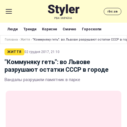
rbc.ua
Люди
Тренди
Корисне
Смачно
Гороскопи
Головна
›
Життя
›
"Коммуняку геть": во Львове разрушают остатки СССР в г
ЖИТТЯ
02 грудня 2017, 21:10
"Коммуняку геть": во Львове
разрушают остатки СССР в городе
Вандалы разрушили памятник в парке