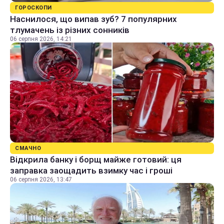
ГОРОСКОПИ
Наснилося, що випав зуб? 7 популярних
тлумачень із різних сонників
06 серпня 2026, 14:21
СМАЧНО
Відкрила банку і борщ майже готовий: ця
заправка заощадить взимку час і гроші
06 серпня 2026, 13:47