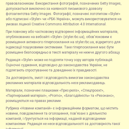
правовласникам. Використання фотографій, позначених Getty Images,
допускається виключно за наявності письмового дозволу
фотоагентства Getty Images. Фотографії, позначені логотипом «Styler»
або підписані «Styler» чи «РБК-Україна», можуть використовуватися на
умовах ліцензії Creative Commons Attribution 4.0 International.
При повному або частковому відтворенні інформаційних матеріалів,
опублікованих на вебсайті «Styler» (styler.rbc.ua), обов'язковим є
розміщення активного гіперпосилання на styler.rbc.ua, відкритого для
індексації пошуковими системами. Таке гіперпосилання має бути
розміщене безпосередньо в тексті матеріалу не нижче другого абзацу.
Редакція «Styler» може не поділяти точку зору авторів публікацій.
Оціночні судження, відповідно до законодавства України, не
підлягають спростуванню та доведенню їх правдивості.
За достовірність, зміст і відповідність вимогам законодавства
рекламних матеріалів відповідальність несе рекламодавець.
Матеріали, позначені плашками «Прес-реліз», «Спецпроєкт»,
«Партнерський матеріал», «Promo», «Благодійність» та «Резонанс»,
розміщуються на правах реклами.
Рубрика «Новини компаній» є інформаційним форматом, що містить
новини, повідомлення та оголошення, пов'язані з діяльністю
компаній, і ґрунтується на інформації, наданій відповідними
компаніями. Редакція не несе відповідальності за достовірність такої