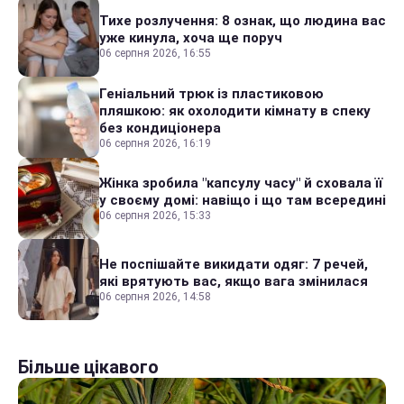
Тихе розлучення: 8 ознак, що людина вас
уже кинула, хоча ще поруч
06 серпня 2026, 16:55
Геніальний трюк із пластиковою
пляшкою: як охолодити кімнату в спеку
без кондиціонера
06 серпня 2026, 16:19
Жінка зробила "капсулу часу" й сховала її
у своєму домі: навіщо і що там всередині
06 серпня 2026, 15:33
Не поспішайте викидати одяг: 7 речей,
які врятують вас, якщо вага змінилася
06 серпня 2026, 14:58
Більше цікавого