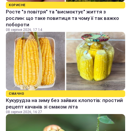
КОРИСНЕ
Росте "з повітря" та "висмоктує" життя з
рослин: що таке повитиця та чому її так важко
побороти
08 серпня 2026, 17:14
СМАЧНО
Кукурудза на зиму без зайвих клопотів: простий
рецепт качанів зі смаком літа
08 серпня 2026, 16:27