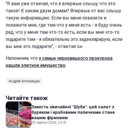
"Я вам уже отвечал, что я впервые слышу, что это
такое! К каким двум домам? Впервые от вас слышу
такую информацию. Если вы меня повезете и
покажете мне, где там что у меня есть - я буду очень
рад, что у меня там что-то есть, если вы мне что-то
подарите там - я обязательно это задекларирую, если
вы мне это подарите", - ответил он.
Напомним, что
у семьи черновицкого прокурора
нашли элитное имущество
.
Андрей Антонищак
Читайте також
Замість звичайної "Шуби": цей салат з
буряком і крабовими паличками стане
вашим фірмовим
09 серпня 2026, 10:41