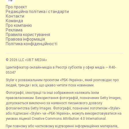
FB
Про проєкт
Редакційна політика і стандарти
Контакти
Команда
Про компанію
Реклама
Правила користування
Правова інформація
Політика конфіденційності
© 2026 LLC «UBT MEDIA»
Ідентифікатор онлайн-медіа в Реєстрі суб’єктів у сфері медіа — R40-
05347
Styler є розважальним проєктом «РБК-Україна», який розповідає про
людей, тренди і все, що цікаво читати поза новинами.
Фотографії, ілюстрації та інші зображення належать їхнім
правовласникам. Використання фотографій, позначених Getty Images,
допускається виключно за наявності письмового дозволу
фотоагентства Getty Images. Фотографії, позначені логотипом «Styler»
або підписані «Styler» чи «РБК-Україна», можуть використовуватися на
умовах ліцензії Creative Commons Attribution 4.0 International.
При повному або частковому відтворенні інформаційних матеріалів,