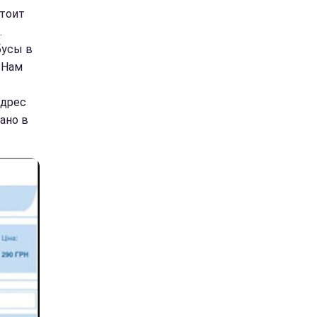
стоит
.
бусы в
 Нам
адрес
ано в