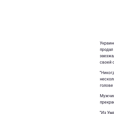
Украин
продал 
заезжа
своей 
"Никог
нескол
голове 
Мужчин
прекра
"Из Ум