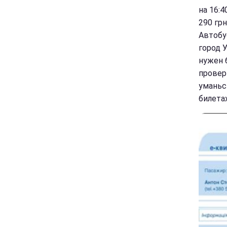
на 16:
290 грн
Автобу
город 
нужен 
провери
уманьск
билетах