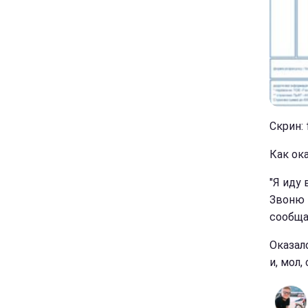
Скрин: 
Как ока
"Я иду 
Звоню 
сообщаю
Оказало
и, мол,