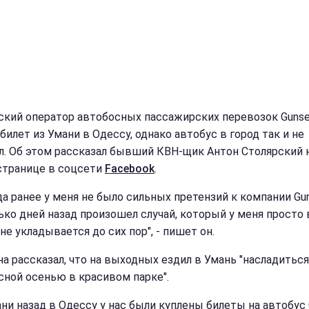
ский оператор автобосных пассажирских перевозок Gunse
билет из Умани в Одессу, однако автобус в город так и не
л. Об этом рассказал бывший КВН-щик Антон Столярский 
странице в соцсети
Facebook
.
да ранее у меня не было сильных претензий к компании Gun
ько дней назад произошел случай, который у меня просто 
не укладывается до сих пор", - пишет он.
а рассказал, что на выходных ездил в Умань "насладиться
сной осенью в красивом парке".
ани назад в Одессу у нас были куплены билеты на автобус 