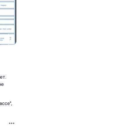
ет.
не
ассе",