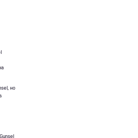
l
на
sel, но
в
Gunsel