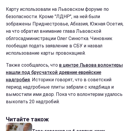
Карту использовали на Львовском форуме по
безопасности. Кроме "ЛДНР", на ней были
зображены Приднестровье, Абхазия, Южная Осетия,
на что обратил внимание глава Львовской
облгосадминистрации Олег Синютка. Чиновник
пообещал подать заявление в СБУ и назвал
использование карты провокацией.
Также сообщалось, что
в центре Львова волонтеры
нашли под брусчаткой древние еврейские
надгробия
. Историки говорят, что в советский
период надгробные плиты забрали с кладбища и
вымостили ими двор. Пока что волонтерам удалось
выкопать 20 надгробий.
Читайте також
Таро-гороскоп на 6 серпня: кому