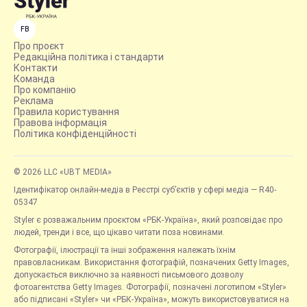
FB
Про проєкт
Редакційна політика і стандарти
Контакти
Команда
Про компанію
Реклама
Правила користування
Правова інформація
Політика конфіденційності
© 2026 LLC «UBT MEDIA»
Ідентифікатор онлайн-медіа в Реєстрі суб’єктів у сфері медіа — R40-
05347
Styler є розважальним проєктом «РБК-Україна», який розповідає про
людей, тренди і все, що цікаво читати поза новинами.
Фотографії, ілюстрації та інші зображення належать їхнім
правовласникам. Використання фотографій, позначених Getty Images,
допускається виключно за наявності письмового дозволу
фотоагентства Getty Images. Фотографії, позначені логотипом «Styler»
або підписані «Styler» чи «РБК-Україна», можуть використовуватися на