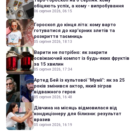
обіцяють успіх, а кому - випробування
06 серпня 2026, 06:15
Гороскоп до кінця літа: кому варто
готуватися до кар'єрних злетів та
розкриття таємниць
05 серпня 2026, 18:13
Варити не потрібно: як закрити
освіжаючий компот із будь-яких фруктів
за 15 хвилин
05 серпня 2026, 17:34
Артед Бей із культової "Мумії": як за 25
років змінився актор, який зіграв
відважного героя
05 серпня 2026, 16:48
Дівчина на місяць відмовилася від
кондиціонеру для білизни: результат
вразив
05 серпня 2026, 16:19