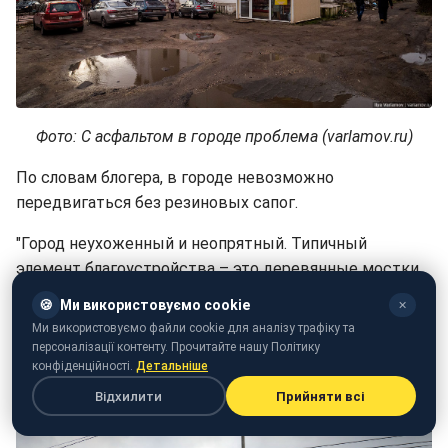
Фото: С асфальтом в городе проблема (varlamov.ru)
По словам блогера, в городе невозможно
передвигаться без резиновых сапог.
"Город неухоженный и неопрятный. Типичный
элемент благоустройства – это деревянные мостки,
чтобы не топать по грязи", - написал он.
🍪
Ми використовуємо cookie
✕
Ми використовуємо файли cookie для аналізу трафіку та
В городе преобладают деревянные здания, но на них
персоналізації контенту. Прочитайте нашу Політику
смотреть очень "больно". Все они обветшалые и
конфіденційності.
Детальніше
страшные.
Відхилити
Прийняти всі