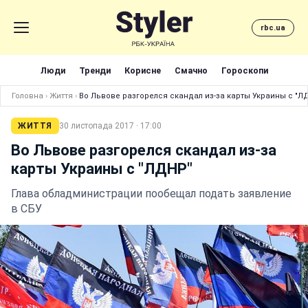
rbc.ua
Люди
Тренди
Корисне
Смачно
Гороскопи
Головна
›
Життя
›
Во Львове разгорелся скандал из-за карты Украины с "Л
ЖИТТЯ
30 листопада 2017 · 17:00
Во Львове разгорелся скандал из-за
карты Украины с "ЛДНР"
Глава обладминистрации пообещал подать заявление
в СБУ