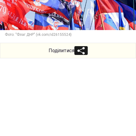
Фото: "Флаг ДНР" (vk.com/id26155524)
Поділитися