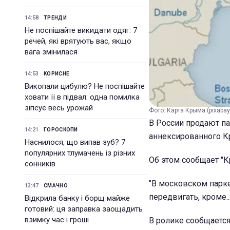
14:58
ТРЕНДИ
Не поспішайте викидати одяг: 7
речей, які врятують вас, якщо
вага змінилася
14:53
КОРИСНЕ
Викопали цибулю? Не поспішайте
ховати її в підвал: одна помилка
зіпсує весь урожай
Фото: Карта Крыма (pixaba
В России продают па
14:21
ГОРОСКОПИ
аннексированного Кр
Наснилося, що випав зуб? 7
популярних тлумачень із різних
Об этом сообщает "К
сонників
"В московском парке
13:47
СМАЧНО
передвигать, кроме.
Відкрила банку і борщ майже
готовий: ця заправка заощадить
взимку час і гроші
В ролике сообщается