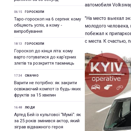
автомобиля Volkswag
06:15
ГОРОСКОПИ
"На место выехал э
Таро-гороскоп на 6 серпня: кому
обіцяють успіх, а кому -
молодого человека, 
випробування
побежал к припарков
с места. К счастью, 
18:13
ГОРОСКОПИ
Гороскоп до кінця літа: кому
варто готуватися до кар'єрних
злетів та розкриття таємниць
17:34
СМАЧНО
Варити не потрібно: як закрити
освіжаючий компот із будь-яких
фруктів за 15 хвилин
16:48
ЛЮДИ
Артед Бей із культової "Мумії": як
за 25 років змінився актор, який
зіграв відважного героя