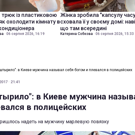
й трюк із пластиковою
Жінка зробила "капсулу часу
як охолодити кімнату в
сховала її у своєму домі: нав
 кондиціонера
що там всередині
ва
·
06 серпня 2026, 16:19
Катерина Собкова
·
06 серпня 2026, 15:33
вштырило": в Киеве мужчина называл себя богом и плевался в полицейских
017 · 21:41
тырило": в Киеве мужчина назыв
евался в полицейских
ришлось надеть на мужчину марлевую повязку