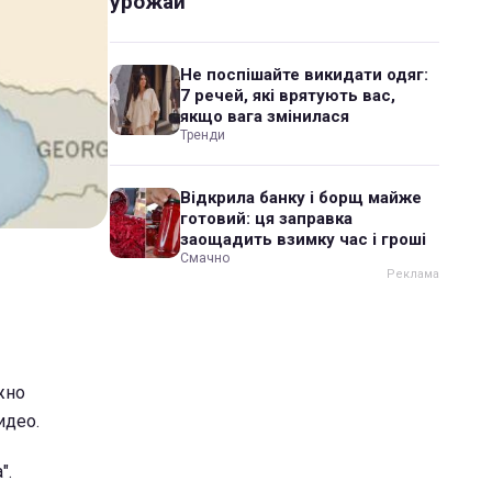
урожай
Не поспішайте викидати одяг:
7 речей, які врятують вас,
якщо вага змінилася
Тренди
Відкрила банку і борщ майже
готовий: ця заправка
заощадить взимку час і гроші
Смачно
жно
идео.
".