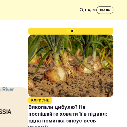
UA
/
RU
rbc.ua
ТОП
КОРИСНЕ
Викопали цибулю? Не
поспішайте ховати її в підвал:
одна помилка зіпсує весь