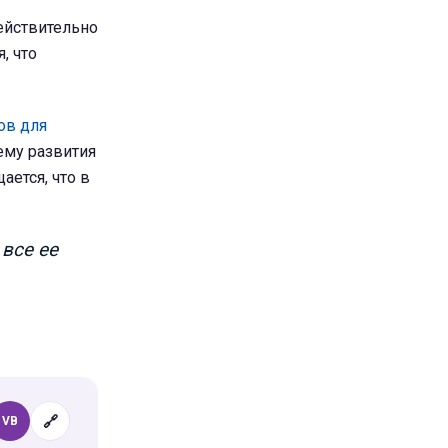
ействительно
, что
ов для
ему развития
щается, что в
 все ее
🔗
VB