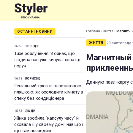
Головна
›
Життя
›
Магнитны
ОСТАННІ НОВИНИ
28 листопада 2
ЖИТТЯ
16:55
ТРЕНДИ
Тихе розлучення: 8 ознак, що
Магнитный 
людина вас уже кинула, хоча ще
приклеенн
поруч
16:19
КОРИСНЕ
Данную пазл-карту с
Геніальний трюк із пластиковою
пляшкою: як охолодити кімнату в
спеку без кондиціонера
15:33
ЛЮДИ
Жінка зробила "капсулу часу" й
сховала її у своєму домі: навіщо і
що там всередині