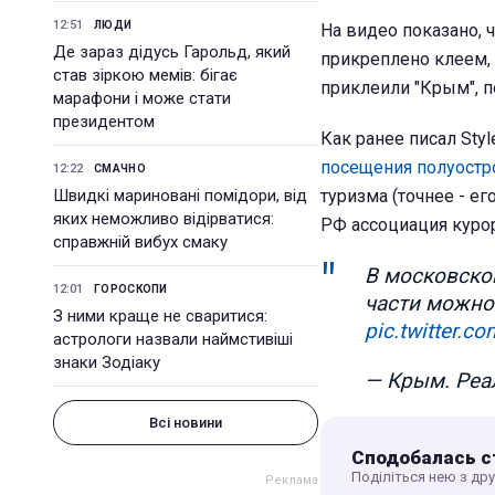
12:51
ЛЮДИ
На видео показано, 
Де зараз дідусь Гарольд, який
прикреплено клеем,
став зіркою мемів: бігає
приклеили "Крым", п
марафони і може стати
президентом
Как ранее писал Styl
посещения полуостр
12:22
СМАЧНО
Швидкі мариновані помідори, від
туризма (точнее - его
яких неможливо відірватися:
РФ ассоциация курор
справжній вибух смаку
В московском
12:01
ГОРОСКОПИ
части можно
З ними краще не сваритися:
pic.twitter.
астрологи назвали наймстивіші
знаки Зодіаку
— Крым. Реал
Всі новини
Сподобалась с
Поділіться нею з др