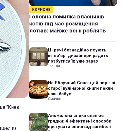
КОРИСНЕ
Головна помилка власників
котів під час розміщення
лотків: майже всі її роблять
Ці речі безнадійно псують
інтер'єр: дизайнери радять
позбутися їх уже зараз
Тренди
На Яблучний Спас: цей пиріг зі
старої кулінарної книги пекли
наші бабусі
Смачно
ице "Киев
Аномальна спека спалює
грядки: 4 ефективні способи
врятувати овочі від загибелі
ышел из