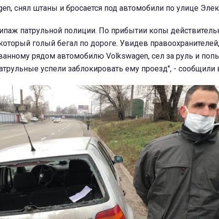
en, снял штаны и бросается под автомобили по улице Элек
кипаж патрульной полиции. По прибытии копы действитель
который голый бегал по дороге. Увидев правоохранителей
анному рядом автомобилю Volkswagen, сел за руль и попы
патрульные успели заблокировать ему проезд", - сообщили в