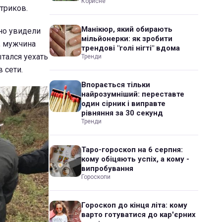
Корисне
триков.
Манікюр, який обирають
но увидели
мільйонерки: як зробити
, мужчина
трендові "голі нігті" вдома
тался уехать
Тренди
 сети.
Впорається тільки
найрозумніший: переставте
один сірник і виправте
рівняння за 30 секунд
Тренди
Таро-гороскоп на 6 серпня:
кому обіцяють успіх, а кому -
випробування
Гороскопи
Гороскоп до кінця літа: кому
варто готуватися до кар'єрних