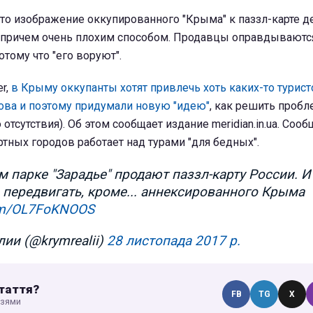
что изображение оккупированного "Крыма" к паззл-карте д
 причем очень плохим способом. Продавцы оправдываются
отому что "его воруют".
er,
в Крыму оккупанты хотят привлечь хоть каких-то турист
ова и поэтому придумали новую "идею"
, как решить пробл
 отсутствия). Об этом сообщает издание meridian.in.ua. Сооб
тных городов работает над турами "для бедных".
 парке "Зарадье" продают паззл-карту России. И
 передвигать, кроме... аннексированного Крыма
com/OL7FoKNOOS
ии (@krymrealii)
28 листопада 2017 р.
таття?
FB
TG
X
узями