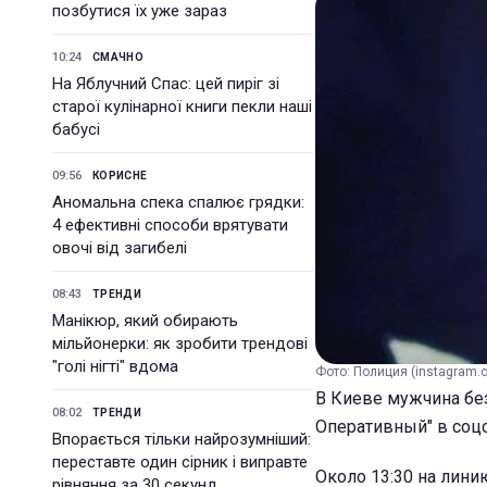
позбутися їх уже зараз
10:24
СМАЧНО
На Яблучний Спас: цей пиріг зі
старої кулінарної книги пекли наші
бабусі
09:56
КОРИСНЕ
Аномальна спека спалює грядки:
4 ефективні способи врятувати
овочі від загибелі
08:43
ТРЕНДИ
Манікюр, який обирають
мільйонерки: як зробити трендові
"голі нігті" вдома
Фото: Полиция (instagram.c
В Киеве мужчина без
08:02
ТРЕНДИ
Оперативный" в соц
Впорається тільки найрозумніший:
переставте один сірник і виправте
Около 13:30 на лини
рівняння за 30 секунд