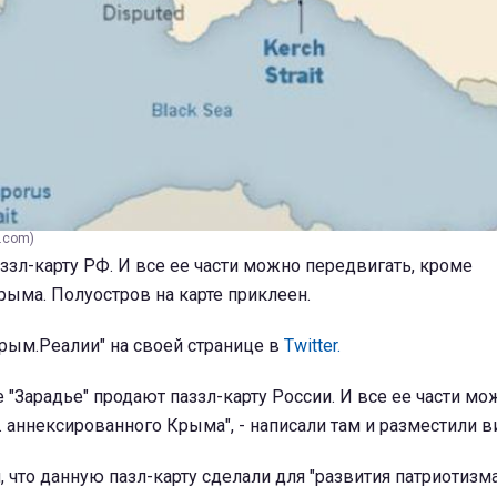
y.com)
ззл-карту РФ. И все ее части можно передвигать, кроме
ыма. Полуостров на карте приклеен.
рым.Реалии" на своей странице в
Twitter.
 "Зарадье" продают паззл-карту России. И все ее части мо
.. аннексированного Крыма", - написали там и разместили в
, что данную пазл-карту сделали для "развития патриотизма