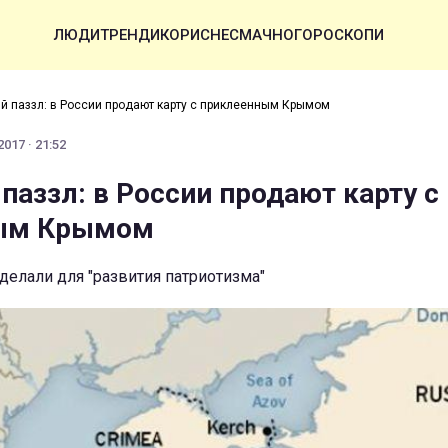
ЛЮДИ
ТРЕНДИ
КОРИСНЕ
СМАЧНО
ГОРОСКОПИ
й паззл: в России продают карту с приклеенным Крымом
017 · 21:52
паззл: в России продают карту с
ым Крымом
делали для "развития патриотизма"