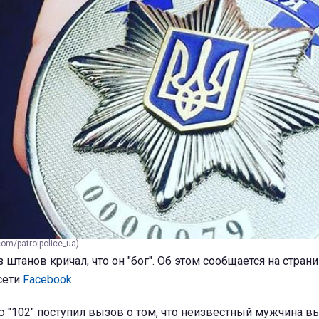
om/patrolpolice_ua)
 штанов кричал, что он "бог". Об этом сообщается на стран
сети
Facebook
.
ю "102" поступил вызов о том, что неизвестный мужчина в