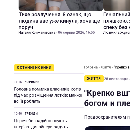
Тихе розлучення: 8 ознак, що
Геніальни
людина вас уже кинула, хоча ще
пляшкою: 
поруч
спеку без
Наталя Крижанівська
·
06 серпня 2026, 16:55
Людмила Жуко
Головна
›
Життя
›
"Крепко 
ОСТАННІ НОВИНИ
28 листопада 2
ЖИТТЯ
11:16
КОРИСНЕ
Головна помилка власників котів
"Крепко вш
під час розміщення лотків: майже
богом и пл
всі її роблять
10:40
ТРЕНДИ
Правоохранителям п
Ці речі безнадійно псують
інтер'єр: дизайнери радять