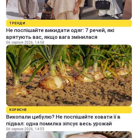
ТРЕНДИ
Не поспішайте викидати одяг: 7 речей, які
врятують вас, якщо вага змінилася
06 серпня 2026, 14:58
КОРИСНЕ
Викопали цибулю? Не поспішайте ховати її в
підвал: одна помилка зіпсує весь урожай
06 серпня 2026, 14:53