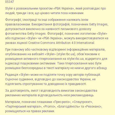
05347
Styler є розважальним проєктом «РБК-Україна», який розповідає про
людей, тренди і все, що цікаво читати поза новинами.
Фотографії, ілюстрації та інші зображення належать їхнім
правовласникам. Використання фотографій, позначених Getty Images,
допускається виключно за наявності письмового дозволу
фотоагентства Getty Images. Фотографії, позначені логотипом «Styler»
або підписані «Styler» чи «РБК-Україна», можуть використовуватися на
умовах ліцензії Creative Commons Attribution 4.0 International.
При повному або частковому відтворенні інформаційних матеріалів,
опублікованих на вебсайті «Styler» (styler.rbc.ua), обов'язковим є
розміщення активного гіперпосилання на styler.rbc.ua, відкритого для
індексації пошуковими системами. Таке гіперпосилання має бути
розміщене безпосередньо в тексті матеріалу не нижче другого абзацу.
Редакція «Styler» може не поділяти точку зору авторів публікацій.
Оціночні судження, відповідно до законодавства України, не
підлягають спростуванню та доведенню їх правдивості.
За достовірність, зміст і відповідність вимогам законодавства
рекламних матеріалів відповідальність несе рекламодавець.
Матеріали, позначені плашками «Прес-реліз», «Спецпроєкт»,
«Партнерський матеріал», «Promo», «Благодійність» та «Резонанс»,
розміщуються на правах реклами.