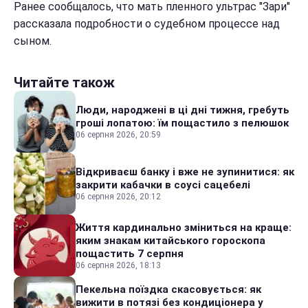
Ранее сообщалось, что мать пленного ультрас "Зари"
рассказала подробности о судебном процессе над
сыном.
Читайте також
Люди, народжені в ці дні тижня, гребуть
гроші лопатою: їм пощастило з пелюшок
06 серпня 2026, 20:59
Відкриваєш банку і вже не зупинитися: як
закрити кабачки в соусі сацебелі
06 серпня 2026, 20:12
Життя кардинально зміниться на краще:
яким знакам китайського гороскопа
пощастить 7 серпня
06 серпня 2026, 18:13
Пекельна поїздка скасовується: як
вижити в потязі без кондиціонера у