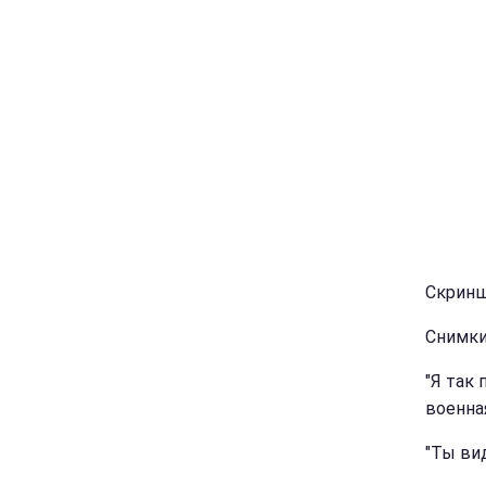
Скринш
Снимки
"Я так
военная
"Ты ви