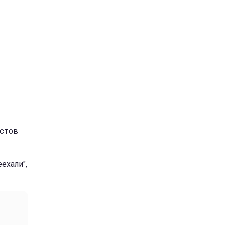
истов
ехали",