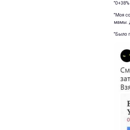
"0+38% 
"Моя с
мамы. 
"Было п