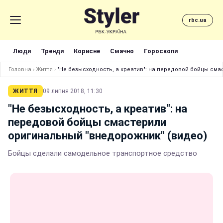
rbc.ua
Люди
Тренди
Корисне
Смачно
Гороскопи
Головна
›
Життя
›
"Не безысходность, а креатив": на передовой бойцы см
ЖИТТЯ
09 липня 2018, 11:30
"Не безысходность, а креатив": на
передовой бойцы смастерили
оригинальный "внедорожник" (видео)
Бойцы сделали самодельное транспортное средство