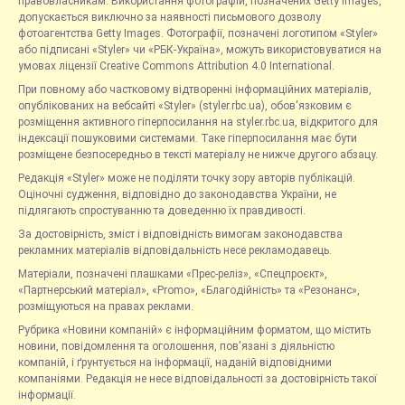
правовласникам. Використання фотографій, позначених Getty Images,
допускається виключно за наявності письмового дозволу
фотоагентства Getty Images. Фотографії, позначені логотипом «Styler»
або підписані «Styler» чи «РБК-Україна», можуть використовуватися на
умовах ліцензії Creative Commons Attribution 4.0 International.
При повному або частковому відтворенні інформаційних матеріалів,
опублікованих на вебсайті «Styler» (styler.rbc.ua), обов'язковим є
розміщення активного гіперпосилання на styler.rbc.ua, відкритого для
індексації пошуковими системами. Таке гіперпосилання має бути
розміщене безпосередньо в тексті матеріалу не нижче другого абзацу.
Редакція «Styler» може не поділяти точку зору авторів публікацій.
Оціночні судження, відповідно до законодавства України, не
підлягають спростуванню та доведенню їх правдивості.
За достовірність, зміст і відповідність вимогам законодавства
рекламних матеріалів відповідальність несе рекламодавець.
Матеріали, позначені плашками «Прес-реліз», «Спецпроєкт»,
«Партнерський матеріал», «Promo», «Благодійність» та «Резонанс»,
розміщуються на правах реклами.
Рубрика «Новини компаній» є інформаційним форматом, що містить
новини, повідомлення та оголошення, пов'язані з діяльністю
компаній, і ґрунтується на інформації, наданій відповідними
компаніями. Редакція не несе відповідальності за достовірність такої
інформації.