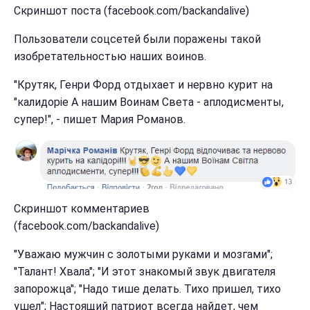
Скриншот поста (facebook.com/backandalive)
Пользователи соцсетей были поражены такой
изобретательностью наших воинов.
"Крутяк, Генри Форд отдыхает и нервно курит на
"калидоріе А нашим Воинам Света - аплодисменты,
супер!", - пишет Мария Романов.
Скриншот комментариев
(facebook.com/backandalive)
"Уважаю мужчин с золотыми руками и мозгами";
"Талант! Хвала"; "И этот знакомый звук двигателя
запорожца"; "Надо тише делать. Тихо пришел, тихо
ушел"; Настоящий патриот всегда найдет, чем