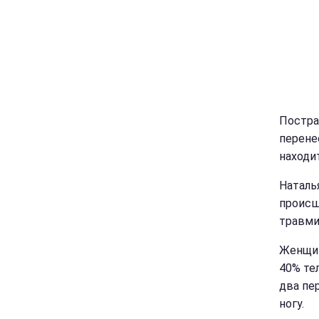
Постра
перене
находи
Наталь
происш
травми
Женщин
40% тел
два пе
ногу.