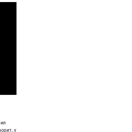
сил
орит, у