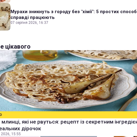
Мурахи зникнуть з городу без "хімії": 5 простих способі
справді працюють
07 серпня 2026, 16:37
е цікавого
О
 млинці, які не рвуться: рецепт із секретним інгреді
еальних дірочок
 2026, 15:55