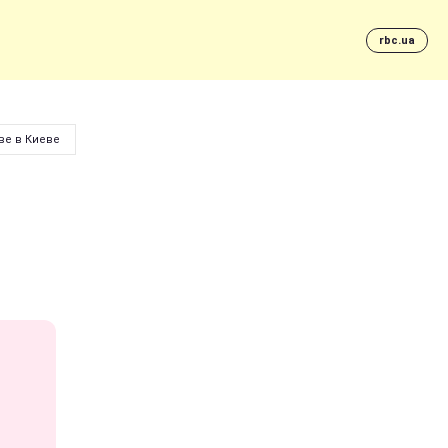
rbc.ua
ве в Киеве