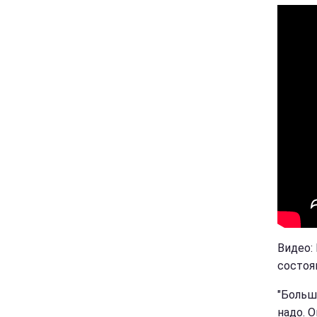
Видео:
состоя
"Больш
надо. О