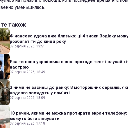
нулись на призыв о помощи, но в последнее время эта по
венно уменьшилась.
йте також
Фінансова удача вже близько: ці 4 знаки Зодіаку мож
розбагатіти до кінця року
07 серпня 2026, 19:51
Яка ти нова українська пісня: проходь тест і слухай хі
настрою
07 серпня 2026, 18:49
З ними не заснеш до ранку: 8 моторошних серіалів, які
надовго засядуть у пам'яті
07 серпня 2026, 18:09
10 речей, якими не можна протирати екран телефону:
можуть його зіпсувати
07 серпня 2026, 17:18