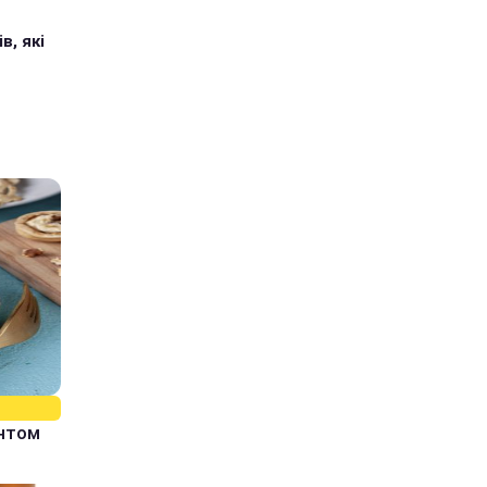
в, які
єнтом