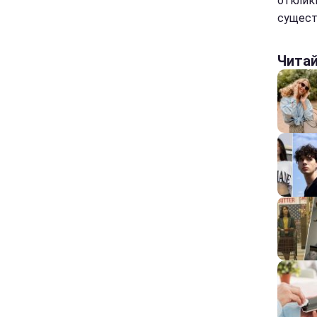
отклик
сущест
Чита