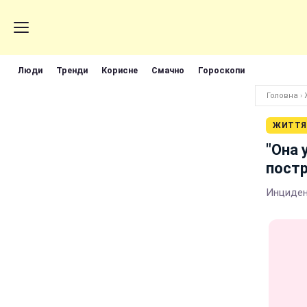
Люди
Тренди
Корисне
Смачно
Гороскопи
Головна
›
ЖИТТЯ
"Она 
постр
Инциден