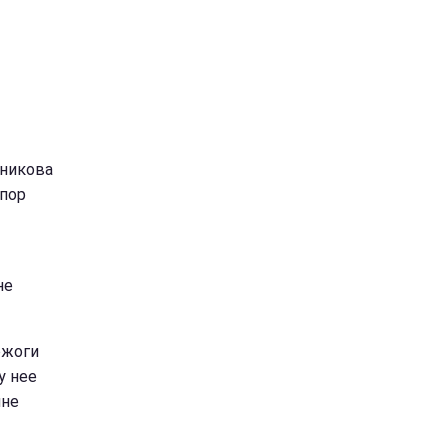
ьникова
 пор
не
ожоги
у нее
ине