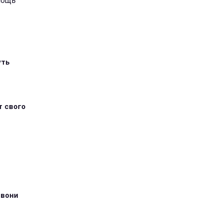
мощь
уть
т свого
 вони