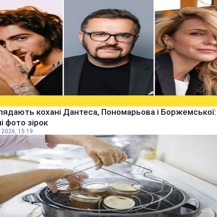
лядають кохані Дантеса, Пономарьова і Боржемської:
ні фото зірок
 2026, 15:19