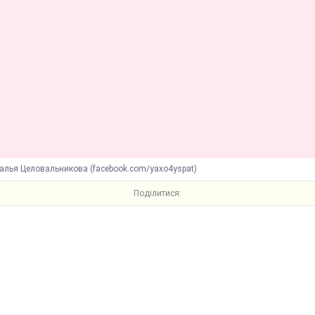
алья Целовальникова (facebook.com/yaxo4yspat)
Поділитися: