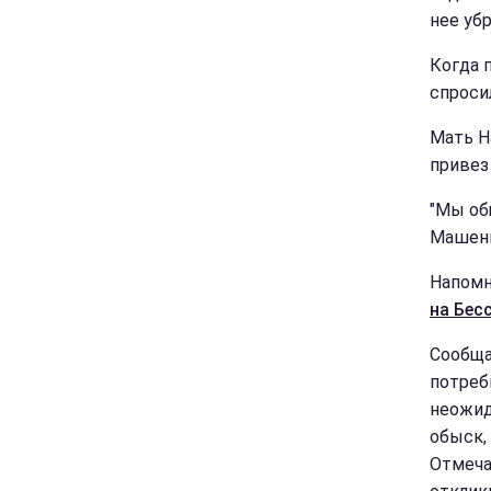
нее убр
Когда 
спросил
Мать Н
привез
"Мы об
Машень
Напомн
на Бес
Сообща
потреб
неожид
обыск,
Отмеча