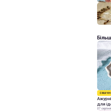
Більш
СМАЧН
Ажурні
для ід
07 серпня