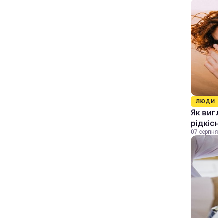
ЛЮДИ
Як виг
рідкіс
07 серпня