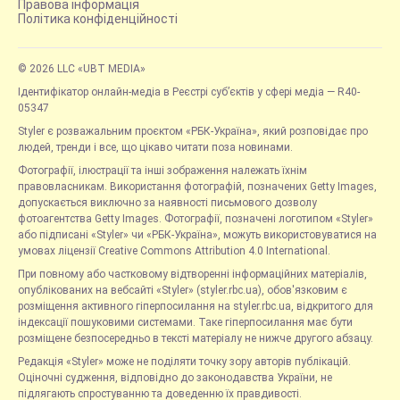
Правова інформація
Політика конфіденційності
© 2026 LLC «UBT MEDIA»
Ідентифікатор онлайн-медіа в Реєстрі суб’єктів у сфері медіа — R40-
05347
Styler є розважальним проєктом «РБК-Україна», який розповідає про
людей, тренди і все, що цікаво читати поза новинами.
Фотографії, ілюстрації та інші зображення належать їхнім
правовласникам. Використання фотографій, позначених Getty Images,
допускається виключно за наявності письмового дозволу
фотоагентства Getty Images. Фотографії, позначені логотипом «Styler»
або підписані «Styler» чи «РБК-Україна», можуть використовуватися на
умовах ліцензії Creative Commons Attribution 4.0 International.
При повному або частковому відтворенні інформаційних матеріалів,
опублікованих на вебсайті «Styler» (styler.rbc.ua), обов'язковим є
розміщення активного гіперпосилання на styler.rbc.ua, відкритого для
індексації пошуковими системами. Таке гіперпосилання має бути
розміщене безпосередньо в тексті матеріалу не нижче другого абзацу.
Редакція «Styler» може не поділяти точку зору авторів публікацій.
Оціночні судження, відповідно до законодавства України, не
підлягають спростуванню та доведенню їх правдивості.