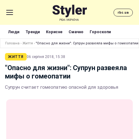
rbc.ua
Люди
Тренди
Корисне
Смачно
Гороскопи
Головна
›
Життя
›
"Опасно для жизни": Супрун развеяла мифы о гомеопатии
ЖИТТЯ
06 серпня 2018, 15:38
"Опасно для жизни": Супрун развеяла
мифы о гомеопатии
Супрун считает гомеопатию опасной для здоровья