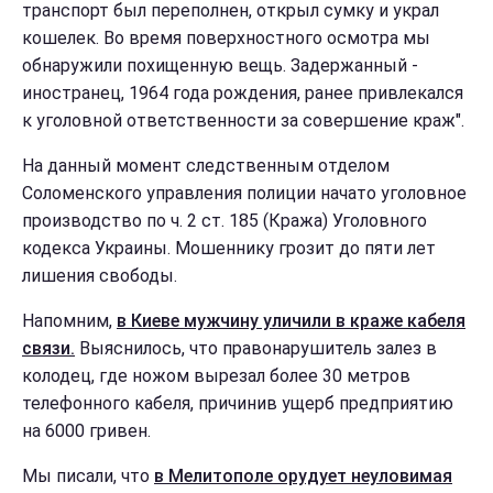
транспорт был переполнен, открыл сумку и украл
кошелек. Во время поверхностного осмотра мы
обнаружили похищенную вещь. Задержанный -
иностранец, 1964 года рождения, ранее привлекался
к уголовной ответственности за совершение краж".
На данный момент следственным отделом
Соломенского управления полиции начато уголовное
производство по ч. 2 ст. 185 (Кража) Уголовного
кодекса Украины. Мошеннику грозит до пяти лет
лишения свободы.
Напомним,
в Киеве мужчину уличили в краже кабеля
связи.
Выяснилось, что правонарушитель залез в
колодец, где ножом вырезал более 30 метров
телефонного кабеля, причинив ущерб предприятию
на 6000 гривен.
Мы писали, что
в Мелитополе орудует неуловимая