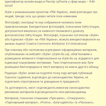
Ідентифікатор онлайн-медіа в Реєстрі суб’єктів у сфері медіа — R40-
05347
Styler є розважальним проєктом «РБК-Україна», який розповідає про
людей, тренди і все, що цікаво читати поза новинами.
Фотографії, ілюстрації та інші зображення належать їхнім
правовласникам. Використання фотографій, позначених Getty Images,
допускається виключно за наявності письмового дозволу
фотоагентства Getty Images. Фотографії, позначені логотипом «Styler»
або підписані «Styler» чи «РБК-Україна», можуть використовуватися на
умовах ліцензії Creative Commons Attribution 4.0 International.
При повному або частковому відтворенні інформаційних матеріалів,
опублікованих на вебсайті «Styler» (styler.rbc.ua), обов'язковим є
розміщення активного гіперпосилання на styler.rbc.ua, відкритого для
індексації пошуковими системами. Таке гіперпосилання має бути
розміщене безпосередньо в тексті матеріалу не нижче другого абзацу.
Редакція «Styler» може не поділяти точку зору авторів публікацій.
Оціночні судження, відповідно до законодавства України, не
підлягають спростуванню та доведенню їх правдивості.
За достовірність, зміст і відповідність вимогам законодавства
рекламних матеріалів відповідальність несе рекламодавець.
Матеріали, позначені плашками «Прес-реліз», «Спецпроєкт»,
«Партнерський матеріал», «Promo», «Благодійність» та «Резонанс»,