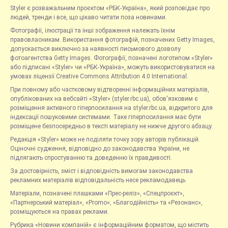
Styler є розважальним проєктом «РБК-Україна», який розповідає про
людей, тренди і все, що цікаво читати поза новинами.
Фотографії, ілюстрації та інші зображення належать їхнім
правовласникам. Використання фотографій, позначених Getty Images,
допускається виключно за наявності письмового дозволу
фотоагентства Getty Images. Фотографії, позначені логотипом «Styler»
або підписані «Styler» чи «РБК-Україна», можуть використовуватися на
умовах ліцензії Creative Commons Attribution 4.0 International.
При повному або частковому відтворенні інформаційних матеріалів,
опублікованих на вебсайті «Styler» (styler.rbc.ua), обов'язковим є
розміщення активного гіперпосилання на styler.rbc.ua, відкритого для
індексації пошуковими системами. Таке гіперпосилання має бути
розміщене безпосередньо в тексті матеріалу не нижче другого абзацу.
Редакція «Styler» може не поділяти точку зору авторів публікацій.
Оціночні судження, відповідно до законодавства України, не
підлягають спростуванню та доведенню їх правдивості.
За достовірність, зміст і відповідність вимогам законодавства
рекламних матеріалів відповідальність несе рекламодавець.
Матеріали, позначені плашками «Прес-реліз», «Спецпроєкт»,
«Партнерський матеріал», «Promo», «Благодійність» та «Резонанс»,
розміщуються на правах реклами.
Рубрика «Новини компаній» є інформаційним форматом, що містить