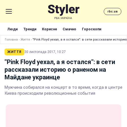
rbc.ua
Люди
Тренди
Корисне
Смачно
Гороскопи
Головна
›
Життя
›
"Pink Floyd уехал, а я остался": в сети рассказали исто
ЖИТТЯ
30 листопада 2017, 10:27
"Pink Floyd уехал, а я остался": в сети
рассказали историю о раненом на
Майдане украинце
Мужчина собирался на концерт в то время, когда в центре
Киева происходили революционные события