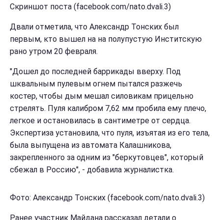
Скриншот поста (facebook.com/nato.dvali.3)
Двали отметила, что Александр Тонских был
первым, кто вышел на на полупустую Инститскую
рано утром 20 февраля.
"Дошел до последней баррикады вверху. Под
шквальным пулевым огнем пытался разжечь
костер, чтобы дым мешал силовикам прицельно
стрелять. Пуля калибром 7,62 мм пробила ему плечо,
легкое и остановилась в сантиметре от сердца.
Экспертиза установила, что пуля, изъятая из его тела,
была выпущена из автомата Калашникова,
закрепленного за одним из "беркутовцев", который
сбежал в Россию", - добавила журналистка.
Фото: Александр Тонских (facebook.com/nato.dvali.3)
Ранее участник Майдана рассказал детали о