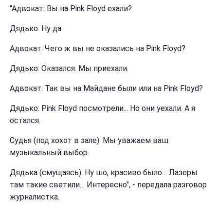
"Адвокат: Вы на Pink Floyd ехали?
Дядько: Ну да.
Адвокат: Чего ж вы не оказались на Pink Floyd?
Дядько: Оказался. Мы приехали.
Адвокат: Так вы на Майдане были или на Pink Floyd?
Дядько: Pink Floyd посмотрели... Но они уехали. А я
остался.
Судья (под хохот в зале): Мы уважаем ваш
музыкальный выбор.
Дядька (смущаясь): Ну шо, красиво было… Лазеры
там такие светили… Интересно", - передала разговор
журналистка.