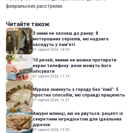
февральских расстрелах.
Читайте також
З ними не заснеш до ранку: 8
моторошних серіалів, які надовго
засядуть у пам'яті
07 серпня 2026, 18:09
10 речей, якими не можна протирати
екран телефону: вони можуть його
зіпсувати
07 серпня 2026, 17:18
Мурахи зникнуть з городу без "хімії": 5
простих способів, які справді працюють
07 серпня 2026, 16:37
Ажурні млинці, які не рвуться: рецепт із
секретним інгредієнтом для ідеальних
дірочок
07 серпня 2026, 15:55