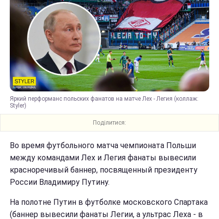
Яркий перформанс польских фанатов на матче Лех - Легия (коллаж:
Styler)
Поділитися:
Во время футбольного матча чемпионата Польши
между командами Лех и Легия фанаты вывесили
красноречивый баннер, посвященный президенту
России Владимиру Путину.
На полотне Путин в футболке московского Спартака
(баннер вывесили фанаты Легии, а ультрас Леха - в