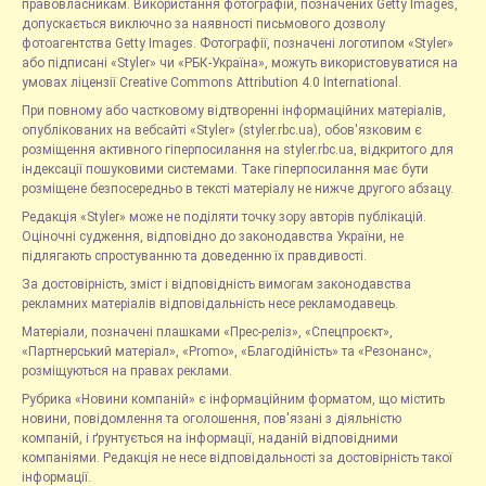
правовласникам. Використання фотографій, позначених Getty Images,
допускається виключно за наявності письмового дозволу
фотоагентства Getty Images. Фотографії, позначені логотипом «Styler»
або підписані «Styler» чи «РБК-Україна», можуть використовуватися на
умовах ліцензії Creative Commons Attribution 4.0 International.
При повному або частковому відтворенні інформаційних матеріалів,
опублікованих на вебсайті «Styler» (styler.rbc.ua), обов'язковим є
розміщення активного гіперпосилання на styler.rbc.ua, відкритого для
індексації пошуковими системами. Таке гіперпосилання має бути
розміщене безпосередньо в тексті матеріалу не нижче другого абзацу.
Редакція «Styler» може не поділяти точку зору авторів публікацій.
Оціночні судження, відповідно до законодавства України, не
підлягають спростуванню та доведенню їх правдивості.
За достовірність, зміст і відповідність вимогам законодавства
рекламних матеріалів відповідальність несе рекламодавець.
Матеріали, позначені плашками «Прес-реліз», «Спецпроєкт»,
«Партнерський матеріал», «Promo», «Благодійність» та «Резонанс»,
розміщуються на правах реклами.
Рубрика «Новини компаній» є інформаційним форматом, що містить
новини, повідомлення та оголошення, пов'язані з діяльністю
компаній, і ґрунтується на інформації, наданій відповідними
компаніями. Редакція не несе відповідальності за достовірність такої
інформації.