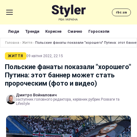
rbc.ua
Люди
Тренди
Корисне
Смачно
Гороскопи
Головна
›
Життя
›
Польские фанаты показали "хорошего" Путина: этот банн
ЖИТТЯ
09 квітня 2022, 22:15
Польские фанаты показали "хорошего"
Путина: этот баннер может стать
пророческим (фото и видео)
Дмитро Войналович
заступник головного редактора, керівник рубрик Розваги та
Lifestyle