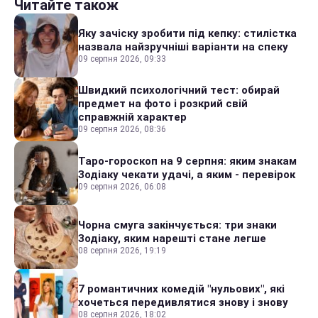
Читайте також
Яку зачіску зробити під кепку: стилістка
назвала найзручніші варіанти на спеку
09 серпня 2026, 09:33
Швидкий психологічний тест: обирай
предмет на фото і розкрий свій
справжній характер
09 серпня 2026, 08:36
Таро-гороскоп на 9 серпня: яким знакам
Зодіаку чекати удачі, а яким - перевірок
09 серпня 2026, 06:08
Чорна смуга закінчується: три знаки
Зодіаку, яким нарешті стане легше
08 серпня 2026, 19:19
7 романтичних комедій "нульових", які
хочеться передивлятися знову і знову
08 серпня 2026, 18:02