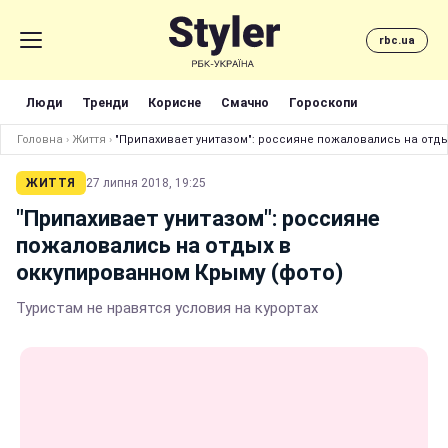
rbc.ua
Люди
Тренди
Корисне
Смачно
Гороскопи
Головна
›
Життя
›
"Припахивает унитазом": россияне пожаловались на отды
ЖИТТЯ
27 липня 2018, 19:25
"Припахивает унитазом": россияне
пожаловались на отдых в
оккупированном Крыму (фото)
Туристам не нравятся условия на курортах