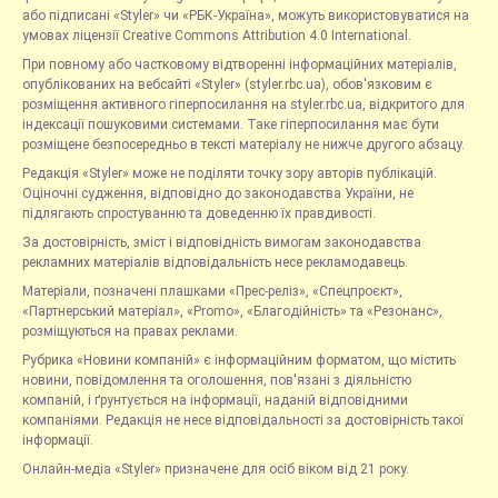
або підписані «Styler» чи «РБК-Україна», можуть використовуватися на
умовах ліцензії Creative Commons Attribution 4.0 International.
При повному або частковому відтворенні інформаційних матеріалів,
опублікованих на вебсайті «Styler» (styler.rbc.ua), обов'язковим є
розміщення активного гіперпосилання на styler.rbc.ua, відкритого для
індексації пошуковими системами. Таке гіперпосилання має бути
розміщене безпосередньо в тексті матеріалу не нижче другого абзацу.
Редакція «Styler» може не поділяти точку зору авторів публікацій.
Оціночні судження, відповідно до законодавства України, не
підлягають спростуванню та доведенню їх правдивості.
За достовірність, зміст і відповідність вимогам законодавства
рекламних матеріалів відповідальність несе рекламодавець.
Матеріали, позначені плашками «Прес-реліз», «Спецпроєкт»,
«Партнерський матеріал», «Promo», «Благодійність» та «Резонанс»,
розміщуються на правах реклами.
Рубрика «Новини компаній» є інформаційним форматом, що містить
новини, повідомлення та оголошення, пов'язані з діяльністю
компаній, і ґрунтується на інформації, наданій відповідними
компаніями. Редакція не несе відповідальності за достовірність такої
інформації.
Онлайн-медіа «Styler» призначене для осіб віком від 21 року.