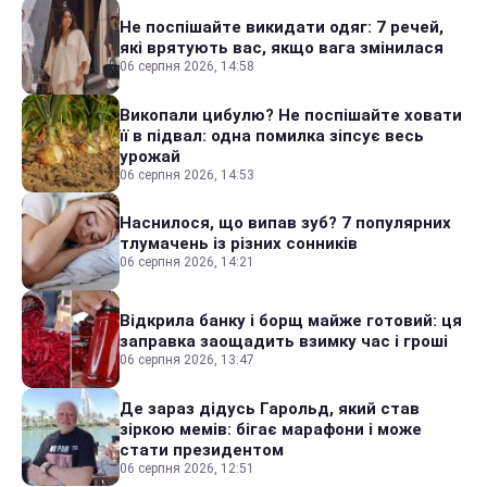
Не поспішайте викидати одяг: 7 речей,
які врятують вас, якщо вага змінилася
06 серпня 2026, 14:58
Викопали цибулю? Не поспішайте ховати
її в підвал: одна помилка зіпсує весь
урожай
06 серпня 2026, 14:53
Наснилося, що випав зуб? 7 популярних
тлумачень із різних сонників
06 серпня 2026, 14:21
Відкрила банку і борщ майже готовий: ця
заправка заощадить взимку час і гроші
06 серпня 2026, 13:47
Де зараз дідусь Гарольд, який став
зіркою мемів: бігає марафони і може
стати президентом
06 серпня 2026, 12:51