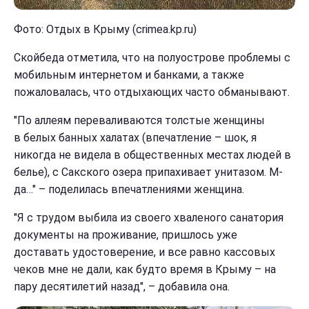
Фото: Отдых в Крыму (crimea.kp.ru)
Скойбеда отметила, что на полуострове проблемы с
мобильным интернетом и банками, а также
пожаловалась, что отдыхающих часто обманывают.
"По аллеям переваливаются толстые женщины
в белых банных халатах (впечатление – шок, я
никогда не видела в общественных местах людей в
белье), с Сакского озера припахивает унитазом. М-
да…" – поделилась впечатлениями женщина.
"Я с трудом выбила из своего хваленого санатория
документы на проживание, пришлось уже
доставать удостоверение, и все равно кассовых
чеков мне не дали, как будто время в Крыму – на
пару десятилетий назад", – добавила она.