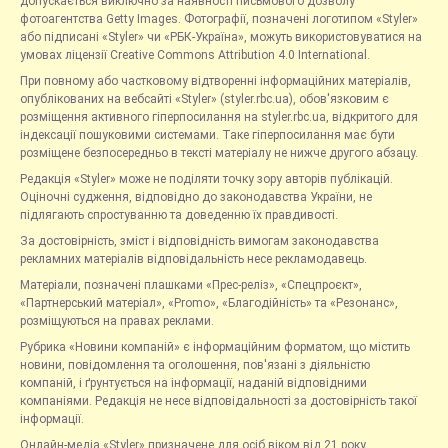
допускається виключно за наявності письмового дозволу
фотоагентства Getty Images. Фотографії, позначені логотипом «Styler»
або підписані «Styler» чи «РБК-Україна», можуть використовуватися на
умовах ліцензії Creative Commons Attribution 4.0 International.
При повному або частковому відтворенні інформаційних матеріалів,
опублікованих на вебсайті «Styler» (styler.rbc.ua), обов'язковим є
розміщення активного гіперпосилання на styler.rbc.ua, відкритого для
індексації пошуковими системами. Таке гіперпосилання має бути
розміщене безпосередньо в тексті матеріалу не нижче другого абзацу.
Редакція «Styler» може не поділяти точку зору авторів публікацій.
Оціночні судження, відповідно до законодавства України, не
підлягають спростуванню та доведенню їх правдивості.
За достовірність, зміст і відповідність вимогам законодавства
рекламних матеріалів відповідальність несе рекламодавець.
Матеріали, позначені плашками «Прес-реліз», «Спецпроєкт»,
«Партнерський матеріал», «Promo», «Благодійність» та «Резонанс»,
розміщуються на правах реклами.
Рубрика «Новини компаній» є інформаційним форматом, що містить
новини, повідомлення та оголошення, пов'язані з діяльністю
компаній, і ґрунтується на інформації, наданій відповідними
компаніями. Редакція не несе відповідальності за достовірність такої
інформації.
Онлайн-медіа «Styler» призначене для осіб віком від 21 року.