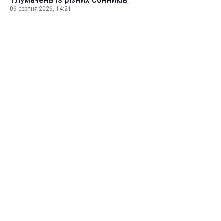
тлумачень із різних сонників
06 серпня 2026, 14:21