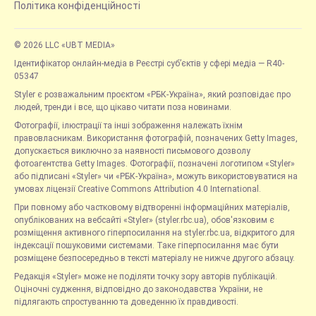
Політика конфіденційності
© 2026 LLC «UBT MEDIA»
Ідентифікатор онлайн-медіа в Реєстрі суб’єктів у сфері медіа — R40-
05347
Styler є розважальним проєктом «РБК-Україна», який розповідає про
людей, тренди і все, що цікаво читати поза новинами.
Фотографії, ілюстрації та інші зображення належать їхнім
правовласникам. Використання фотографій, позначених Getty Images,
допускається виключно за наявності письмового дозволу
фотоагентства Getty Images. Фотографії, позначені логотипом «Styler»
або підписані «Styler» чи «РБК-Україна», можуть використовуватися на
умовах ліцензії Creative Commons Attribution 4.0 International.
При повному або частковому відтворенні інформаційних матеріалів,
опублікованих на вебсайті «Styler» (styler.rbc.ua), обов'язковим є
розміщення активного гіперпосилання на styler.rbc.ua, відкритого для
індексації пошуковими системами. Таке гіперпосилання має бути
розміщене безпосередньо в тексті матеріалу не нижче другого абзацу.
Редакція «Styler» може не поділяти точку зору авторів публікацій.
Оціночні судження, відповідно до законодавства України, не
підлягають спростуванню та доведенню їх правдивості.