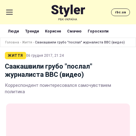
rbc.ua
Люди
Тренди
Корисне
Смачно
Гороскопи
Головна
›
Життя
›
Саакашвили грубо "послал" журналиста ВВС (видео)
ЖИТТЯ
06 грудня 2017, 21:24
Саакашвили грубо "послал"
журналиста ВВС (видео)
Корреспондент поинтересовался самочувствием
политика