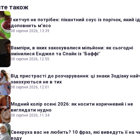
йте також
І кетчуп не потрібен: пікантний соус із порічок, який 
доповнить м'ясо
08 серпня 2026, 13:39
Вампіри, в яких закохувалися мільйони: як сьогодні
змінилися Енджел та Спайк із "Баффі"
08 серпня 2026, 12:55
Від пристрасті до розчарування: ці знаки Зодіаку на
закохуються не в тих
08 серпня 2026, 12:01
Модний колір осені 2026: як носити коричневий і не
виглядати нудно
08 серпня 2026, 11:34
Свекруха вас не любить? 10 фраз, які виведуть її на ч
воду