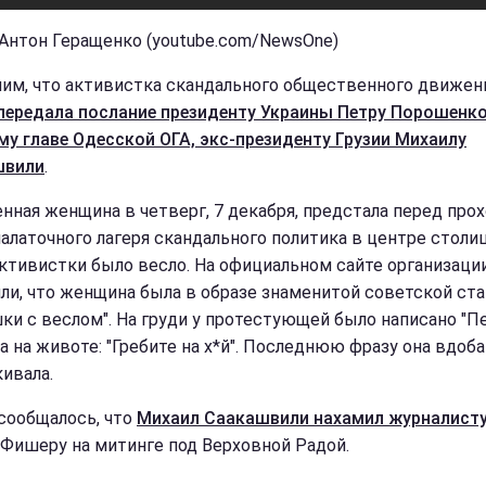
 Антон Геращенко (youtube.com/NewsOne)
им, что активистка скандального общественного движен
передала послание президенту Украины Петру Порошенко
у главе Одесской ОГА, экс-президенту Грузии Михаилу
швили
.
нная женщина в четверг, 7 декабря, предстала перед пр
палаточного лагеря скандального политика в центре столи
активистки было весло. На официальном сайте организаци
ли, что женщина была в образе знаменитой советской ста
ки с веслом". На груди у протестующей было написано "Пе
 а на животе: "Гребите на х*й". Последнюю фразу она вдоб
ивала.
сообщалось, что
Михаил Саакашвили нахамил журналист
Фишеру на митинге под Верховной Радой.