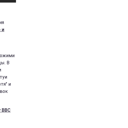
ия
 и
охожими
цы. В
и
туи
тя" и
авок
у ВВС