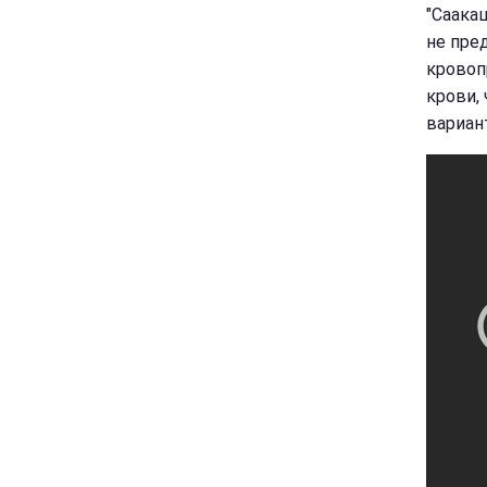
"Саака
не пре
кровоп
крови,
вариан