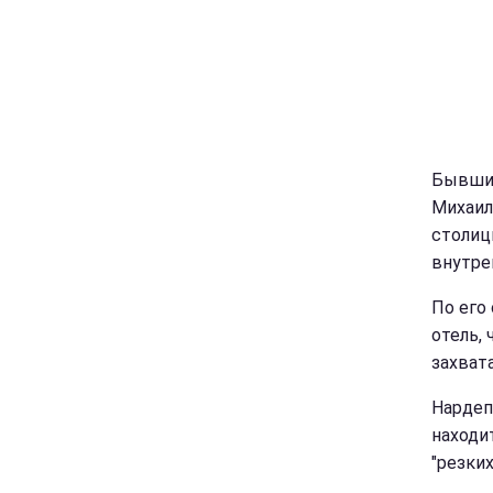
Бывший
Михаил
столиц
внутре
По его
отель, 
захват
Нардеп
находи
"резки