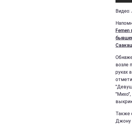
Видео:
Напомн
Femen 
бывшем
Саака
Обнаже
возле 
руках 
отмети
"Девуш
"Михо",
выкрик
Также 
Джону 