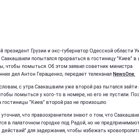
 президент Грузии и экс-губернатор Одесской области У
 Саакашвили попытался прорваться в гостиницу "Киев" в
ы, чтобы помыться. Об этом заявил советник министра
нних дел Антон Геращенко, передает телеканал
NewsOne.
 словам, с утра Саакашвили уже второй раз пытался зайти 
чтобы помыться у кого-то в номере, но его не пустили. По
а гостиницы "Киев" второй раз не произошло.
 уточнил, что правоохранители знают о том, что Саакашви
тся в палаточном городке под Радой, но не предпринимаю
х действий" для задержания, чтобы избежать кровопролит