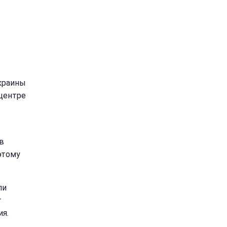
краины
 центре
в
этому
ли
т
ия.