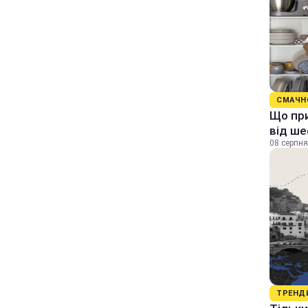
СМАЧН
Що при
від ше
08 серпня
ТРЕНД