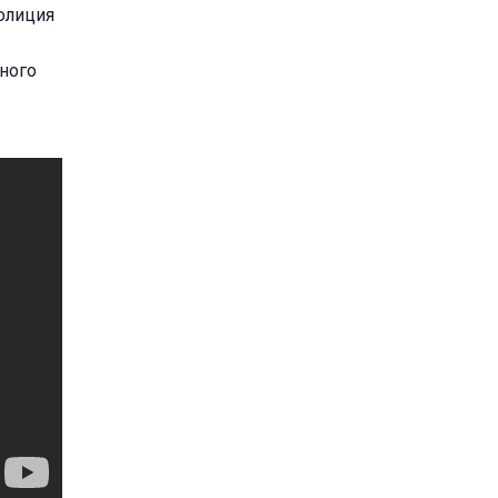
олиция
ного