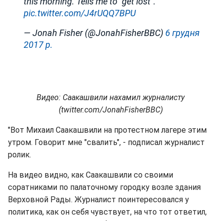
this morning. Tells me to “get lost”.
pic.twitter.com/J4rUQQ7BPU
— Jonah Fisher (@JonahFisherBBC)
6 грудня
2017 р.
Видео: Саакашвили нахамил журналисту
(twitter.com/JonahFisherBBC)
"Вот Михаил Саакашвили на протестном лагере этим
утром. Говорит мне "свалить", - подписал журналист
ролик.
На видео видно, как Саакашвили со своими
соратниками по палаточному городку возле здания
Верховной Рады. Журналист поинтересовался у
политика, как он себя чувствует, на что тот ответил,