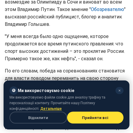
возмездие за Олимпиаду в Сочи и виноват во всем
этом Владимир Путин. Такое мнение "
Обозревателю
"
высказал российский публицист, блогер и аналитик
Владимир Голышев.
"У меня всегда было одно ощущение, которое
продолжается все время путинского правления: что
спорт высоких достижений – это проклятие России.
Примерно такое же, как нефть", - сказал он.
По его словам, победа на соревнованиях становится
для власти поводом переманить на свою сторону
россиян.
🍪
Ми використовуємо cookie
✕
"Потому что каждая ср*ная победа наших
Ми використовуємо файли cookie для аналізу трафіку та
персоналізації контенту. Прочитайте нашу Політику
великолепных олимпийцев, каждая золотая бирюлька
конфіденційності.
Детальніше
является всего лишь инструментом агитропа.
Відхилити
Прийняти всі
Причем, очень хитрым инструментом, потому что
именно им проще всего подлезть к сознанию людей.