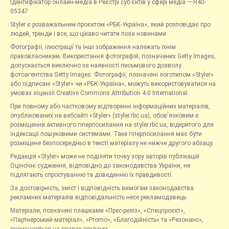
Ідентифікатор онлайн-медіа в Реєстрі суб’єктів у сфері медіа — R40-
05347
Styler є розважальним проєктом «РБК-Україна», який розповідає про
людей, тренди і все, що цікаво читати поза новинами.
Фотографії, ілюстрації та інші зображення належать їхнім
правовласникам. Використання фотографій, позначених Getty Images,
допускається виключно за наявності письмового дозволу
фотоагентства Getty Images. Фотографії, позначені логотипом «Styler»
або підписані «Styler» чи «РБК-Україна», можуть використовуватися на
умовах ліцензії Creative Commons Attribution 4.0 International.
При повному або частковому відтворенні інформаційних матеріалів,
опублікованих на вебсайті «Styler» (styler.rbc.ua), обов'язковим є
розміщення активного гіперпосилання на styler.rbc.ua, відкритого для
індексації пошуковими системами. Таке гіперпосилання має бути
розміщене безпосередньо в тексті матеріалу не нижче другого абзацу.
Редакція «Styler» може не поділяти точку зору авторів публікацій.
Оціночні судження, відповідно до законодавства України, не
підлягають спростуванню та доведенню їх правдивості.
За достовірність, зміст і відповідність вимогам законодавства
рекламних матеріалів відповідальність несе рекламодавець.
Матеріали, позначені плашками «Прес-реліз», «Спецпроєкт»,
«Партнерський матеріал», «Promo», «Благодійність» та «Резонанс»,