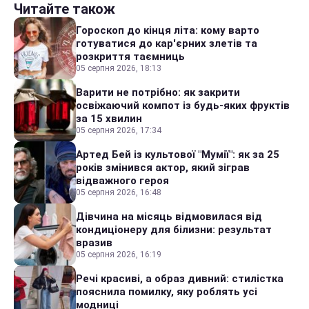
Читайте також
Гороскоп до кінця літа: кому варто
готуватися до кар'єрних злетів та
розкриття таємниць
05 серпня 2026, 18:13
Варити не потрібно: як закрити
освіжаючий компот із будь-яких фруктів
за 15 хвилин
05 серпня 2026, 17:34
Артед Бей із культової "Мумії": як за 25
років змінився актор, який зіграв
відважного героя
05 серпня 2026, 16:48
Дівчина на місяць відмовилася від
кондиціонеру для білизни: результат
вразив
05 серпня 2026, 16:19
Речі красиві, а образ дивний: стилістка
пояснила помилку, яку роблять усі
модниці