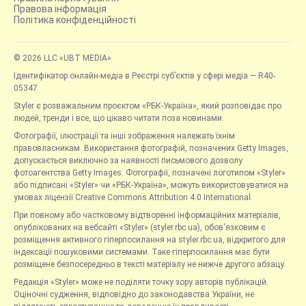
Правова інформація
Політика конфіденційності
© 2026 LLC «UBT MEDIA»
Ідентифікатор онлайн-медіа в Реєстрі суб’єктів у сфері медіа — R40-
05347
Styler є розважальним проєктом «РБК-Україна», який розповідає про
людей, тренди і все, що цікаво читати поза новинами.
Фотографії, ілюстрації та інші зображення належать їхнім
правовласникам. Використання фотографій, позначених Getty Images,
допускається виключно за наявності письмового дозволу
фотоагентства Getty Images. Фотографії, позначені логотипом «Styler»
або підписані «Styler» чи «РБК-Україна», можуть використовуватися на
умовах ліцензії Creative Commons Attribution 4.0 International.
При повному або частковому відтворенні інформаційних матеріалів,
опублікованих на вебсайті «Styler» (styler.rbc.ua), обов'язковим є
розміщення активного гіперпосилання на styler.rbc.ua, відкритого для
індексації пошуковими системами. Таке гіперпосилання має бути
розміщене безпосередньо в тексті матеріалу не нижче другого абзацу.
Редакція «Styler» може не поділяти точку зору авторів публікацій.
Оціночні судження, відповідно до законодавства України, не