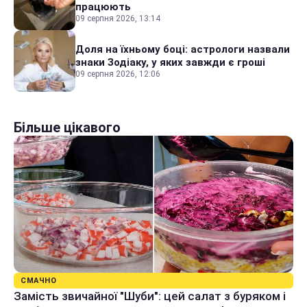
працюють
09 серпня 2026, 13:14
Доля на їхньому боці: астрологи назвали
знаки Зодіаку, у яких завжди є гроші
09 серпня 2026, 12:06
Більше цікавого
СМАЧНО
Замість звичайної "Шуби": цей салат з буряком і