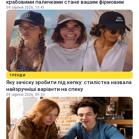
крабовими паличками стане вашим фірмовим
09 серпня 2026, 10:41
ТРЕНДИ
Яку зачіску зробити під кепку: стилістка назвала
найзручніші варіанти на спеку
09 серпня 2026, 09:33