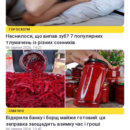
ГОРОСКОПИ
Наснилося, що випав зуб? 7 популярних
тлумачень із різних сонників
06 серпня 2026, 14:21
СМАЧНО
Відкрила банку і борщ майже готовий: ця
заправка заощадить взимку час і гроші
06 серпня 2026, 13:47