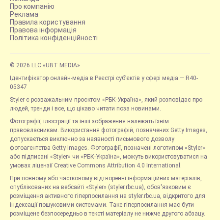
Про компанію
Реклама
Правила користування
Правова інформація
Політика конфіденційності
© 2026 LLC «UBT MEDIA»
Ідентифікатор онлайн-медіа в Реєстрі суб’єктів у сфері медіа — R40-
05347
Styler є розважальним проєктом «РБК-Україна», який розповідає про
людей, тренди і все, що цікаво читати поза новинами.
Фотографії, ілюстрації та інші зображення належать їхнім
правовласникам. Використання фотографій, позначених Getty Images,
допускається виключно за наявності письмового дозволу
фотоагентства Getty Images. Фотографії, позначені логотипом «Styler»
або підписані «Styler» чи «РБК-Україна», можуть використовуватися на
умовах ліцензії Creative Commons Attribution 4.0 International.
При повному або частковому відтворенні інформаційних матеріалів,
опублікованих на вебсайті «Styler» (styler.rbc.ua), обов'язковим є
розміщення активного гіперпосилання на styler.rbc.ua, відкритого для
індексації пошуковими системами. Таке гіперпосилання має бути
розміщене безпосередньо в тексті матеріалу не нижче другого абзацу.