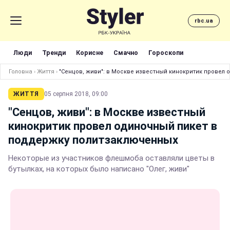
rbc.ua
Люди
Тренди
Корисне
Смачно
Гороскопи
Головна
›
Життя
›
"Сенцов, живи": в Москве известный кинокритик провел
ЖИТТЯ
05 серпня 2018, 09:00
"Сенцов, живи": в Москве известный
кинокритик провел одиночный пикет в
поддержку политзаключенных
Некоторые из участников флешмоба оставляли цветы в
бутылках, на которых было написано "Олег, живи"