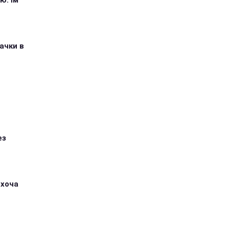
ю: їм
ачки в
ез
 хоча