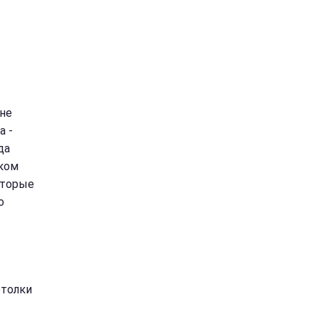
 не
а -
да
ском
оторые
о
отолки