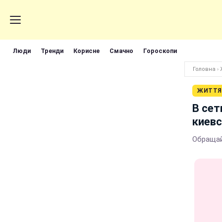
Люди
Тренди
Корисне
Смачно
Гороскопи
Головна
›
ЖИТТЯ
В сет
киевс
Обращай