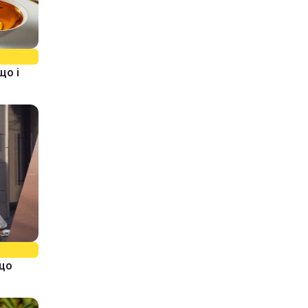
що і
кщо