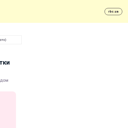
rbc.ua
ото)
етки
ядом