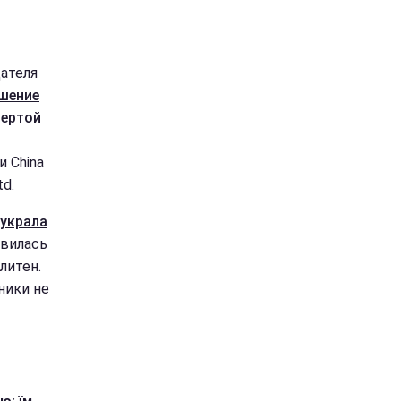
ателя
шение
вертой
и China
td.
 украла
явилась
литен.
ники не