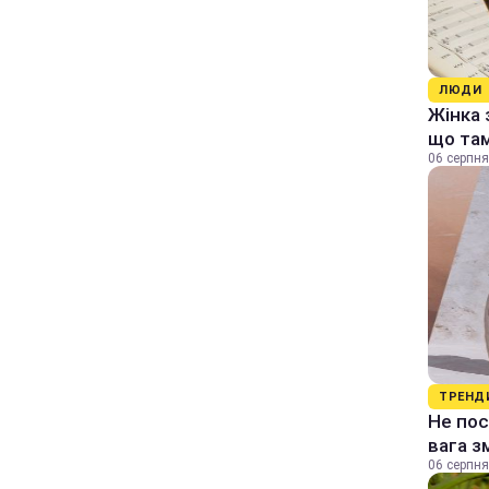
ЛЮДИ
Жінка 
що та
06 серпня
ТРЕНД
Не пос
вага з
06 серпня