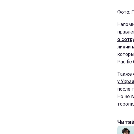
Фото: П
Напомн
правлен
о сотр
линии 
который
Pacific 
Также 
у Укра
после 
Но не 
торопи
Чита