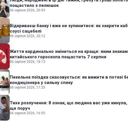
Люди, народжені в ці дні тижня, гребуть гроші лопато
пощастило з пелюшок
06 серпня 2026, 20:59
Відкриваєш банку і вже не зупинитися: як закрити каб
соусі сацебелі
06 серпня 2026, 20:12
Життя кардинально зміниться на краще: яким знакам
китайського гороскопа пощастить 7 серпня
06 серпня 2026, 18:13
Пекельна поїздка скасовується: як вижити в потязі б
кондиціонера у сильну спеку
06 серпня 2026, 17:25
Тихе розлучення: 8 ознак, що людина вас уже кинула,
ще поруч
06 серпня 2026, 16:55