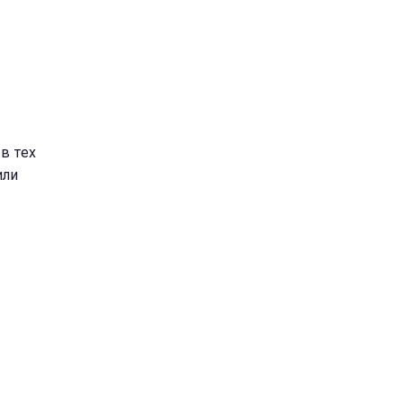
в тех
или