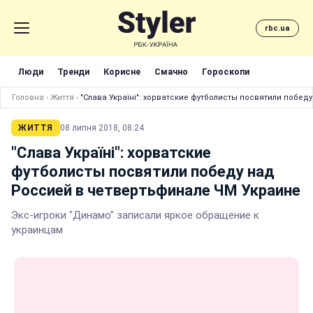
rbc.ua
Люди
Тренди
Корисне
Смачно
Гороскопи
Головна
›
Життя
›
"Слава Україні": хорватские футболисты посвятили побе
ЖИТТЯ
08 липня 2018, 08:24
"Слава Україні": хорватские
футболисты посвятили победу над
Россией в четвертьфинале ЧМ Украине
Экс-игроки "Динамо" записали яркое обращение к
украинцам