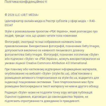
Політика конфіденційності
© 2026 LLC «UBT MEDIA»
Ідентифікатор онлайн-медіа в Реєстрі суб’єктів у сфері медіа — R40-
05347
Styler є розважальним проєктом «РБК-Україна», який розповідає про
людей, тренди і все, що цікаво читати поза новинами.
Фотографії, ілюстрації та інші зображення належать їхнім
правовласникам. Використання фотографій, позначених Getty Images,
допускається виключно за наявності письмового дозволу
фотоагентства Getty Images. Фотографії, позначені логотипом «Styler»
або підписані «Styler» чи «РБК-Україна», можуть використовуватися на
умовах ліцензії Creative Commons Attribution 4.0 International.
При повному або частковому відтворенні інформаційних матеріалів,
опублікованих на вебсайті «Styler» (styler.rbc.ua), обов'язковим є
розміщення активного гіперпосилання на styler.rbc.ua, відкритого для
індексації пошуковими системами. Таке гіперпосилання має бути
розміщене безпосередньо в тексті матеріалу не нижче другого абзацу.
Редакція «Styler» може не поділяти точку зору авторів публікацій.
Оціночні судження, відповідно до законодавства України, не
підлягають спростуванню та доведенню їх правдивості.