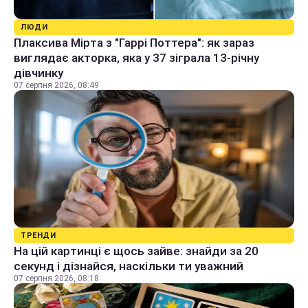
ЛЮДИ
Плаксива Мірта з "Гаррі Поттера": як зараз
виглядає акторка, яка у 37 зіграла 13-річну
дівчинку
07 серпня 2026, 08:49
ТРЕНДИ
На цій картинці є щось зайве: знайди за 20
секунд і дізнайся, наскільки ти уважний
07 серпня 2026, 08:18