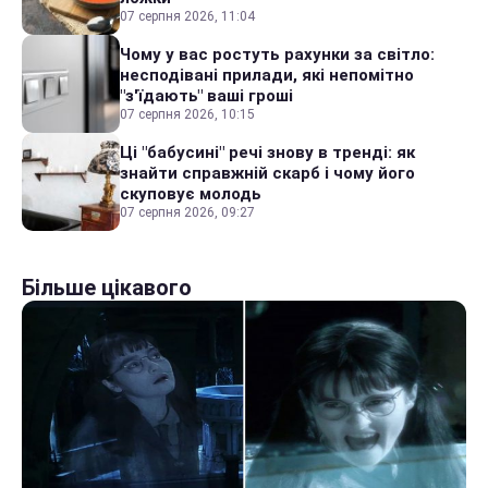
07 серпня 2026, 11:04
Чому у вас ростуть рахунки за світло:
несподівані прилади, які непомітно
"з'їдають" ваші гроші
07 серпня 2026, 10:15
Ці "бабусині" речі знову в тренді: як
знайти справжній скарб і чому його
скуповує молодь
07 серпня 2026, 09:27
Більше цікавого