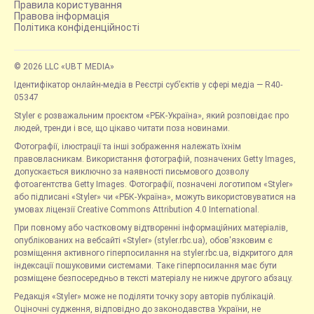
Правила користування
Правова інформація
Політика конфіденційності
© 2026 LLC «UBT MEDIA»
Ідентифікатор онлайн-медіа в Реєстрі суб’єктів у сфері медіа — R40-
05347
Styler є розважальним проєктом «РБК-Україна», який розповідає про
людей, тренди і все, що цікаво читати поза новинами.
Фотографії, ілюстрації та інші зображення належать їхнім
правовласникам. Використання фотографій, позначених Getty Images,
допускається виключно за наявності письмового дозволу
фотоагентства Getty Images. Фотографії, позначені логотипом «Styler»
або підписані «Styler» чи «РБК-Україна», можуть використовуватися на
умовах ліцензії Creative Commons Attribution 4.0 International.
При повному або частковому відтворенні інформаційних матеріалів,
опублікованих на вебсайті «Styler» (styler.rbc.ua), обов'язковим є
розміщення активного гіперпосилання на styler.rbc.ua, відкритого для
індексації пошуковими системами. Таке гіперпосилання має бути
розміщене безпосередньо в тексті матеріалу не нижче другого абзацу.
Редакція «Styler» може не поділяти точку зору авторів публікацій.
Оціночні судження, відповідно до законодавства України, не