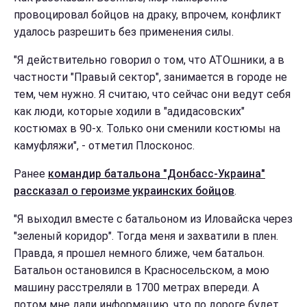
провоцировал бойцов на драку, впрочем, конфликт
удалось разрешить без применения силы.
"Я действительно говорил о том, что АТОшники, а в
частности "Правый сектор", занимается в городе не
тем, чем нужно. Я считаю, что сейчас они ведут себя
как люди, которые ходили в "адидасовских"
костюмах в 90-х. Только они сменили костюмы на
камуфляжи", - отметил Плосконос.
Ранее
командир батальона "Донбасс-Украина"
рассказал о героизме украинских бойцов
.
"Я выходил вместе с батальоном из Иловайска через
"зеленый коридор". Тогда меня и захватили в плен.
Правда, я прошел немного ближе, чем батальон.
Батальон остановился в Красносельском, а мою
машину расстреляли в 1700 метрах впереди. А
потом мне дали информацию, что по дороге будет