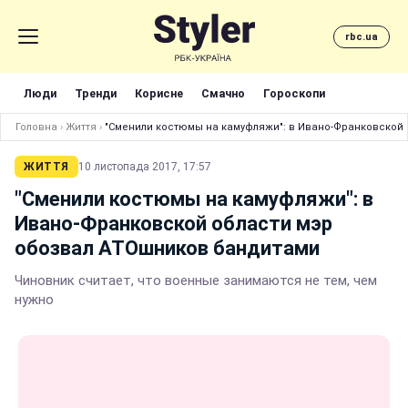
rbc.ua
Люди
Тренди
Корисне
Смачно
Гороскопи
Головна
›
Життя
›
"Сменили костюмы на камуфляжи": в Ивано-Франковской
ЖИТТЯ
10 листопада 2017, 17:57
"Сменили костюмы на камуфляжи": в
Ивано-Франковской области мэр
обозвал АТОшников бандитами
Чиновник считает, что военные занимаются не тем, чем
нужно