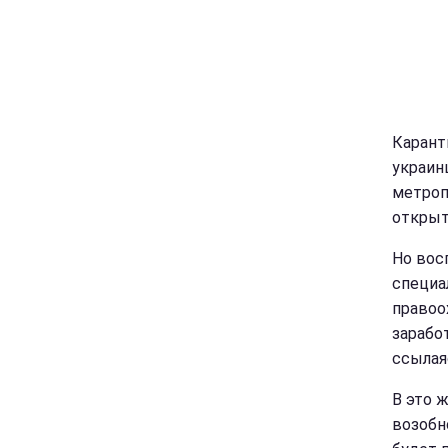
Карант
украин
метроп
открыт
Но вос
специа
правоо
зарабо
ссылая
В это 
возобн