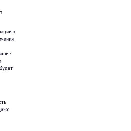
ет
мации о
ичения,
ейшие
е
 будет
сть
даже