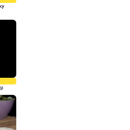
ку
ді