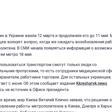
ин в Украине ввели 12 марта и продолжили его до 11 мая. 
цев волнует вопрос, когда же ожидать возобновления ра
олитена. В СМИ начала появляться информация о возмож
ии метро 18 мая.
пользоваться транспортом смогут только люди со
льными пропусками, то есть сотрудники медицинской сф
хранители, работники торговли. Для остальных украинцев
тает с июня. Об этом сообщает издание
Kkreshatyk.news
сь на источник в Офисе президента.
же время, мэр Киева Виталий Кличко заявил, что решение о
овлении работы метрополитенов в Киеве, Днепре и Харь