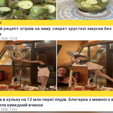
О
й рецепт огірків на зиму: секрет хрусткої закуски без
и
 2026, 15:04
а в кульку на 12 млн переглядів: блогерка з мемного 
ила кумедний вчинок
 2026, 14:22