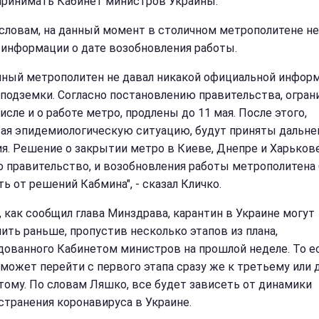
принимать Кабинет министров Украины.
 словам, на данный момент в столичном метрополитене н
 информации о дате возобновления работы.
чный метрополитен не давал никакой официальной инфор
 подземки. Согласно постановлению правительства, огран
исле и о работе метро, продлены до 11 мая. После этого,
ая эпидемиологическую ситуацию, будут приняты дальн
я. Решение о закрытии метро в Киеве, Днепре и Харьков
о правительство, и возобновления работы метрополитена
ь от решений Кабмина", - сказал Кличко.
, как сообщил глава Минздрава, карантин в Украине могут
ить раньше, пропустив несколько этапов из плана,
дованного Кабинетом министров на прошлой неделе. То е
 может перейти с первого этапа сразу же к третьему или 
тому. По словам Ляшко, все будет зависеть от динамики
странения коронавируса в Украине.