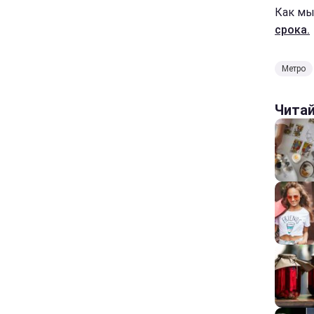
Как мы
срока.
Метро
Чита