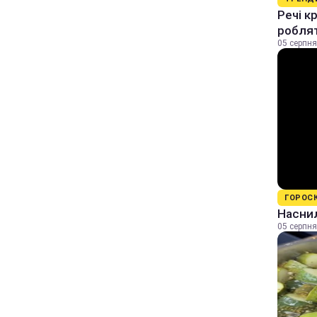
Речі к
роблят
05 серпня
ГОРОС
Наснил
05 серпня