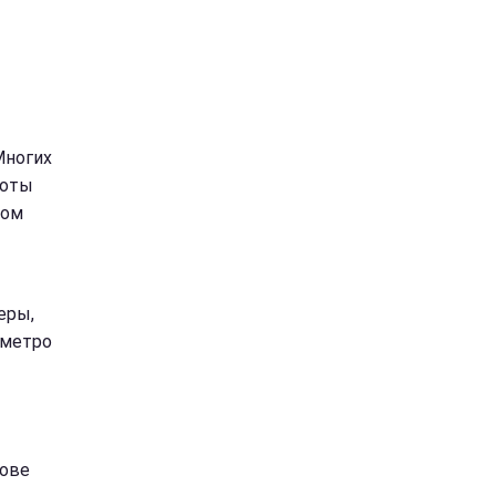
Многих
боты
ном
еры,
 метро
кове