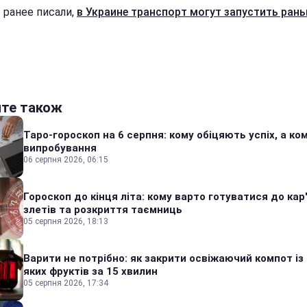
 ранее писали,
в Украине транспорт могут запустить ран
йте також
Таро-гороскоп на 6 серпня: кому обіцяють успіх, а ком
випробування
06 серпня 2026, 06:15
Гороскоп до кінця літа: кому варто готуватися до кар
злетів та розкриття таємниць
05 серпня 2026, 18:13
Варити не потрібно: як закрити освіжаючий компот із
яких фруктів за 15 хвилин
05 серпня 2026, 17:34