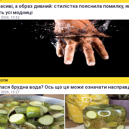
расиві, а образ дивний: стилістка пояснила помилку, я
ь усі модниці
 2026, 15:52
КОПИ
ася брудна вода? Ось що це може означати насправ
 2026, 15:27