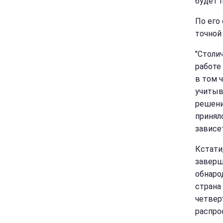
будет 
По его
точной
"Столи
работе
в том ч
учитыв
решени
принял
зависет
Кстати
заверш
обнаро
страна
четвер
распро