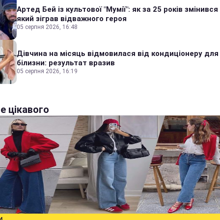
Артед Бей із культової "Мумії": як за 25 років змінився
який зіграв відважного героя
05 серпня 2026, 16:48
Дівчина на місяць відмовилася від кондиціонеру для
білизни: результат вразив
05 серпня 2026, 16:19
е цікавого
И