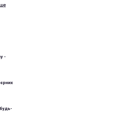
ьше
у -
'єрних
 будь-