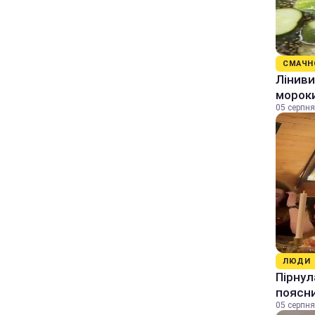
СМАЧН
Ліниви
морок
05 серпня
ЛЮДИ
Пірнул
поясн
05 серпня