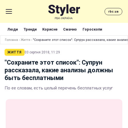
rbc.ua
Люди
Тренди
Корисне
Смачно
Гороскопи
Головна
›
Життя
›
"Сохраните этот список": Супрун рассказала, какие ана
ЖИТТЯ
03 серпня 2018, 11:29
"Сохраните этот список": Супрун
рассказала, какие анализы должны
быть бесплатными
По ее словам, есть целый перечень бесплатных услуг