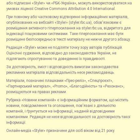
або підписані «Styler» чи «РБК-Україна», можуть використовуватися на
умовах ліцензії Creative Commons Attribution 4.0 International.
При повному або частковому відтворенні інформаційних матеріалів,
опублікованих на вебсайті «Styler» (styler.rbc.ua), обов'язковим є
розміщення активного гіперпосилання на styler.rbc.ua, відкритого для
індексації пошуковими системами. Таке гіперпосилання має бути
розміщене безпосередньо в тексті матеріалу не нижче другого абзацу.
Редакція «Styler» може не поділяти точку зору авторів публікацій.
Оціночні судження, відповідно до законодавства України, не
підлягають спростуванню та доведенню їх правдивості.
За достовірність, зміст і відповідність вимогам законодавства
рекламних матеріалів відповідальність несе рекламодавець.
Матеріали, позначені плашками «Прес-реліз», «Спецпроєкт»,
«Партнерський матеріал», «Promo», «Благодійність» та «Резонанс»,
розміщуються на правах реклами.
Рубрика «Новини компаній» є інформаційним форматом, що містить
новини, повідомлення та оголошення, пов'язані з діяльністю
компаній, і ґрунтується на інформації, наданій відповідними
компаніями. Редакція не несе відповідальності за достовірність такої
інформації.
Онлайн-медіа «Styler» призначене для осіб віком від 21 року.