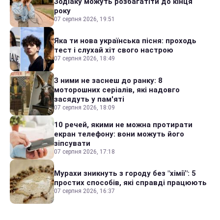
Зодіаку можуть розбагатіти до кінця
року
07 серпня 2026, 19:51
Яка ти нова українська пісня: проходь
тест і слухай хіт свого настрою
07 серпня 2026, 18:49
З ними не заснеш до ранку: 8
моторошних серіалів, які надовго
засядуть у пам'яті
07 серпня 2026, 18:09
10 речей, якими не можна протирати
екран телефону: вони можуть його
зіпсувати
07 серпня 2026, 17:18
Мурахи зникнуть з городу без "хімії": 5
простих способів, які справді працюють
07 серпня 2026, 16:37