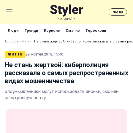
rbc.ua
Люди
Тренди
Корисне
Смачно
Гороскопи
Головна
›
Життя
›
Не стань жертвой: киберполиция рассказала о самых р
ЖИТТЯ
29 жовтня 2018, 15:40
Не стань жертвой: киберполиция
рассказала о самых распространенных
видах мошенничества
Злоумышленники могут использовать звонки, смс или
электронную почту