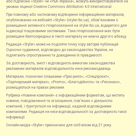
або підписані «Styler» чи «РБК-Україна», можуть використовуватися на
умовах ліцензії Creative Commons Attribution 4.0 International.
При повному або частковому відтворенні інформаційних матеріалів,
опублікованих на вебсайті «Styler» (styler.rbc.ua), обов'язковим є
розміщення активного гіперпосилання на styler.rbc.ua, відкритого для
індексації пошуковими системами. Таке гіперпосилання має бути
розміщене безпосередньо в тексті матеріалу не нижче другого абзацу.
Редакція «Styler» може не поділяти точку зору авторів публікацій.
Оціночні судження, відповідно до законодавства України, не
підлягають спростуванню та доведенню їх правдивості.
За достовірність, зміст і відповідність вимогам законодавства
рекламних матеріалів відповідальність несе рекламодавець.
Матеріали, позначені плашками «Прес-реліз», «Спецпроєкт»,
«Партнерський матеріал», «Promo», «Благодійність» та «Резонанс»,
розміщуються на правах реклами.
Рубрика «Новини компаній» є інформаційним форматом, що містить
новини, повідомлення та оголошення, пов'язані з діяльністю
компаній, і ґрунтується на інформації, наданій відповідними
компаніями. Редакція не несе відповідальності за достовірність такої
інформації.
Онлайн-медіа «Styler» призначене для осіб віком від 21 року.