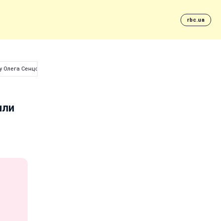
rbc.ua
 Олега Сенцова (фото)
или