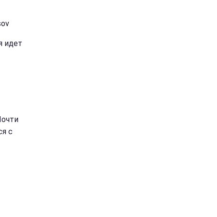
sov
я идет
Почти
ся с