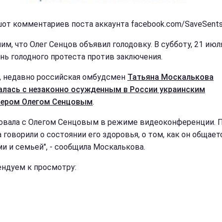
от комментариев поста аккаунта facebook.com/SaveSent
им, что Олег Сенцов объявил голодовку. В субботу, 21 июл
ень голодного протеста против заключения.
, недавно российская омбудсмен
Татьяна Москалькова
лась с незаконно осужденным в России украинским
сером Олегом Сенцовым
.
овала с Олегом Сенцовым в режиме видеоконференции. 
 говорили о состоянии его здоровья, о том, как он общает
и и семьей", - сообщила Москалькова.
ндуем к просмотру: