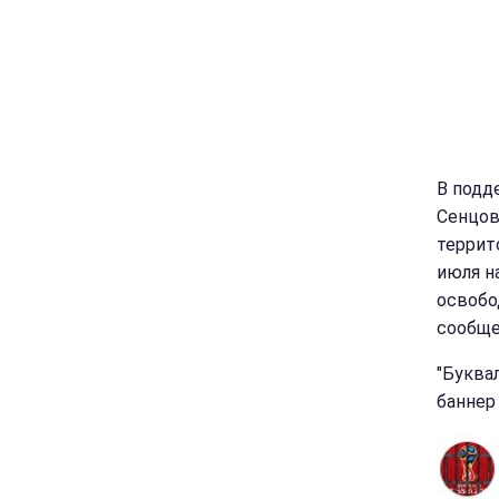
В подд
Сенцов
террито
июля н
освобо
сообщ
"Буква
банне