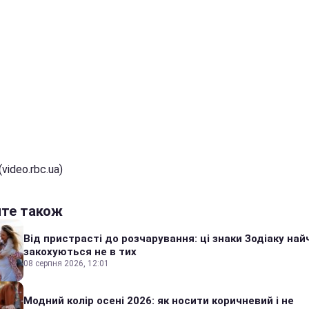
video.rbc.ua)
йте також
Від пристрасті до розчарування: ці знаки Зодіаку на
закохуються не в тих
08 серпня 2026, 12:01
Модний колір осені 2026: як носити коричневий і не