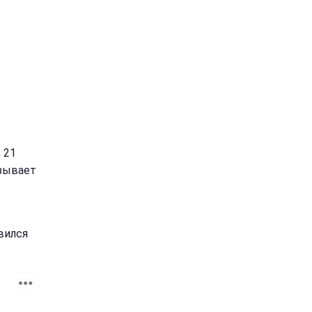
 21
изывает
вился