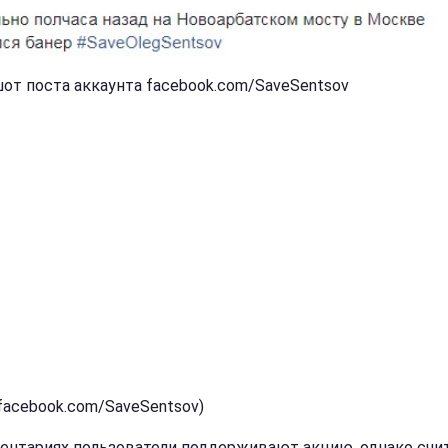
от поста аккаунта facebook.com/SaveSentsov
(facebook.com/SaveSentsov)
ентариях пользователи поддерживают акцию, однако счи