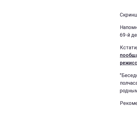
Скринш
Напомн
69-й д
Кстати
пообща
режис
"Бесед
полчаса
родным
Рекоме