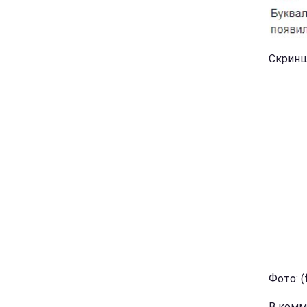
Скринш
Фото: 
В комм