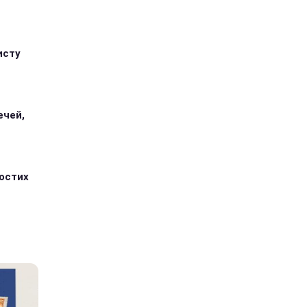
исту
ечей,
ростих