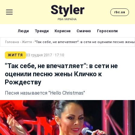
rbc.ua
Люди
Тренди
Корисне
Смачно
Гороскопи
Головна
›
Життя
›
"Так себе, не впечатляет": в сети не оценили песню жен
ЖИТТЯ
03 грудня 2017 · 17:10
"Так себе, не впечатляет": в сети не
оценили песню жены Кличко к
Рождеству
Песня называется "Hello Christmas"