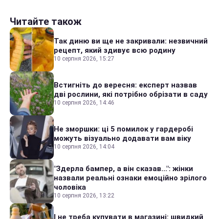
Читайте також
Так диню ви ще не закривали: незвичний
рецепт, який здивує всю родину
10 серпня 2026, 15:27
Встигніть до вересня: експерт назвав
дві рослини, які потрібно обрізати в саду
10 серпня 2026, 14:46
Не зморшки: ці 5 помилок у гардеробі
можуть візуально додавати вам віку
10 серпня 2026, 14:04
"Здерла бампер, а він сказав...": жінки
назвали реальні ознаки емоційно зрілого
чоловіка
10 серпня 2026, 13:22
І не треба купувати в магазині: швидкий