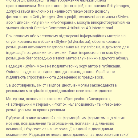
Фотографії, ілюстрації та інші зображення належать їхнім
правовласникам. Використання фотографій, позначених Getty Images,
допускається виключно за наявності письмового дозволу
фотоагентства Getty Images. Фотографії, позначені логотипом «Styler»
або підписані «Styler» чи «РБК-Україна», можуть використовуватися на
умовах ліцензії Creative Commons Attribution 4.0 International.
При повному або частковому відтворенні інформаційних матеріалів,
опублікованих на вебсайті «Styler» (styler.rbc.ua), обов'язковим є
розміщення активного гіперпосилання на styler.rbc.ua, відкритого для
індексації пошуковими системами. Таке гіперпосилання має бути
розміщене безпосередньо в тексті матеріалу не нижче другого абзацу.
Редакція «Styler» може не поділяти точку зору авторів публікацій.
Оціночні судження, відповідно до законодавства України, не
підлягають спростуванню та доведенню їх правдивості.
За достовірність, зміст і відповідність вимогам законодавства
рекламних матеріалів відповідальність несе рекламодавець.
Матеріали, позначені плашками «Прес-реліз», «Спецпроєкт»,
«Партнерський матеріал», «Promo», «Благодійність» та «Резонанс»,
розміщуються на правах реклами.
Рубрика «Новини компаній» є інформаційним форматом, що містить
новини, повідомлення та оголошення, пов'язані з діяльністю
компаній, і ґрунтується на інформації, наданій відповідними
компаніями. Редакція не несе відповідальності за достовірність такої