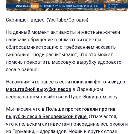
Скриншот видео: (YouTube/Cегодня)
На данный момент активисты и местные жители
написали обращение в областной совет и
облгосадминистрацию с требованием наказать
виновных. Люди расчитывают, что это может
помочь прекратить массовую вырубку здорового
леса в районе.
Напомним, что ранее в сети
показали фото и видео
масштабной вырубки лесов
в Дарницком
лесопарковом хозяйстве и Пуще-Водицком лесу.
Мы писали, что
в Польше протестовали против
вырубки леса в Беловежской пуще.
Отмечается,
что к польским активистам присоединились экологи
из Германии, Нидерландов, Чехии и других стран