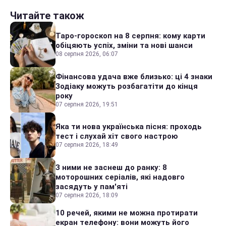
Читайте також
Таро-гороскоп на 8 серпня: кому карти
обіцяють успіх, зміни та нові шанси
08 серпня 2026, 06:07
Фінансова удача вже близько: ці 4 знаки
Зодіаку можуть розбагатіти до кінця
року
07 серпня 2026, 19:51
Яка ти нова українська пісня: проходь
тест і слухай хіт свого настрою
07 серпня 2026, 18:49
З ними не заснеш до ранку: 8
моторошних серіалів, які надовго
засядуть у пам'яті
07 серпня 2026, 18:09
10 речей, якими не можна протирати
екран телефону: вони можуть його