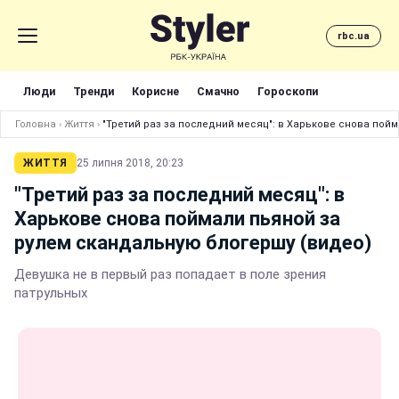
rbc.ua
Люди
Тренди
Корисне
Смачно
Гороскопи
Головна
›
Життя
›
"Третий раз за последний месяц": в Харькове снова пой
ЖИТТЯ
25 липня 2018, 20:23
"Третий раз за последний месяц": в
Харькове снова поймали пьяной за
рулем скандальную блогершу (видео)
Девушка не в первый раз попадает в поле зрения
патрульных