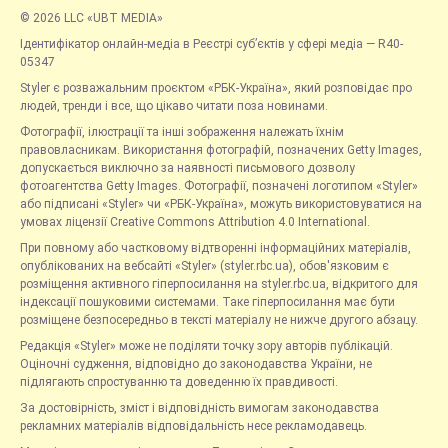
© 2026 LLC «UBT MEDIA»
Ідентифікатор онлайн-медіа в Реєстрі суб’єктів у сфері медіа — R40-
05347
Styler є розважальним проєктом «РБК-Україна», який розповідає про
людей, тренди і все, що цікаво читати поза новинами.
Фотографії, ілюстрації та інші зображення належать їхнім
правовласникам. Використання фотографій, позначених Getty Images,
допускається виключно за наявності письмового дозволу
фотоагентства Getty Images. Фотографії, позначені логотипом «Styler»
або підписані «Styler» чи «РБК-Україна», можуть використовуватися на
умовах ліцензії Creative Commons Attribution 4.0 International.
При повному або частковому відтворенні інформаційних матеріалів,
опублікованих на вебсайті «Styler» (styler.rbc.ua), обов'язковим є
розміщення активного гіперпосилання на styler.rbc.ua, відкритого для
індексації пошуковими системами. Таке гіперпосилання має бути
розміщене безпосередньо в тексті матеріалу не нижче другого абзацу.
Редакція «Styler» може не поділяти точку зору авторів публікацій.
Оціночні судження, відповідно до законодавства України, не
підлягають спростуванню та доведенню їх правдивості.
За достовірність, зміст і відповідність вимогам законодавства
рекламних матеріалів відповідальність несе рекламодавець.