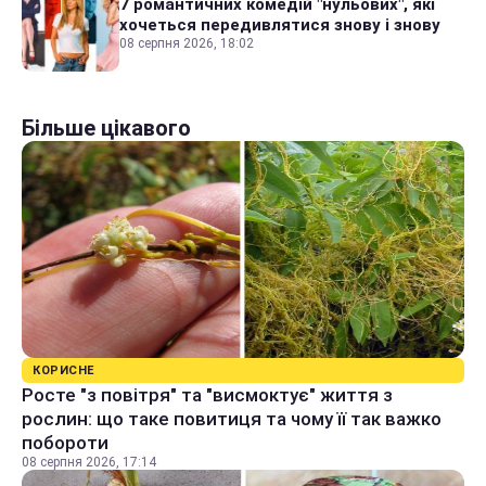
7 романтичних комедій "нульових", які
хочеться передивлятися знову і знову
08 серпня 2026, 18:02
Більше цікавого
КОРИСНЕ
Росте "з повітря" та "висмоктує" життя з
рослин: що таке повитиця та чому її так важко
побороти
08 серпня 2026, 17:14