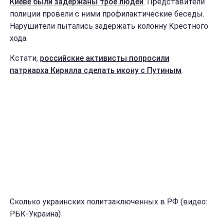
Киеве были задержаны трое людей
. Представители
полиции провели с ними профилактические беседы.
Нарушители пытались задержать колонну Крестного
хода.
Кстати,
российские активисты попросили
патриарха Кирилла сделать икону с Путиным
.
Сколько украинских политзаключенных в РФ (видео:
РБК-Украина)