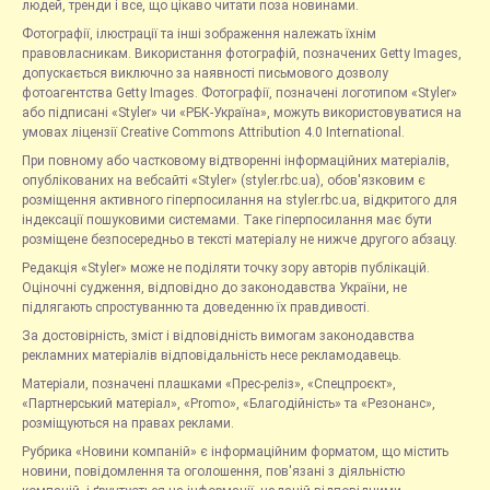
людей, тренди і все, що цікаво читати поза новинами.
Фотографії, ілюстрації та інші зображення належать їхнім
правовласникам. Використання фотографій, позначених Getty Images,
допускається виключно за наявності письмового дозволу
фотоагентства Getty Images. Фотографії, позначені логотипом «Styler»
або підписані «Styler» чи «РБК-Україна», можуть використовуватися на
умовах ліцензії Creative Commons Attribution 4.0 International.
При повному або частковому відтворенні інформаційних матеріалів,
опублікованих на вебсайті «Styler» (styler.rbc.ua), обов'язковим є
розміщення активного гіперпосилання на styler.rbc.ua, відкритого для
індексації пошуковими системами. Таке гіперпосилання має бути
розміщене безпосередньо в тексті матеріалу не нижче другого абзацу.
Редакція «Styler» може не поділяти точку зору авторів публікацій.
Оціночні судження, відповідно до законодавства України, не
підлягають спростуванню та доведенню їх правдивості.
За достовірність, зміст і відповідність вимогам законодавства
рекламних матеріалів відповідальність несе рекламодавець.
Матеріали, позначені плашками «Прес-реліз», «Спецпроєкт»,
«Партнерський матеріал», «Promo», «Благодійність» та «Резонанс»,
розміщуються на правах реклами.
Рубрика «Новини компаній» є інформаційним форматом, що містить
новини, повідомлення та оголошення, пов'язані з діяльністю