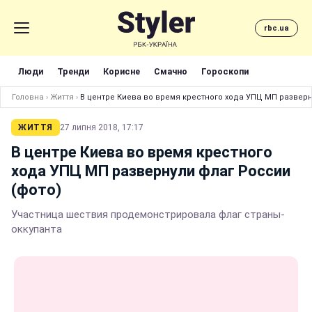
rbc.ua
Люди
Тренди
Корисне
Смачно
Гороскопи
Головна
›
Життя
›
В центре Киева во время крестного хода УПЦ МП разверн
ЖИТТЯ
27 липня 2018, 17:17
В центре Киева во время крестного
хода УПЦ МП развернули флаг России
(фото)
Участница шествия продемонстрировала флаг страны-
оккупанта