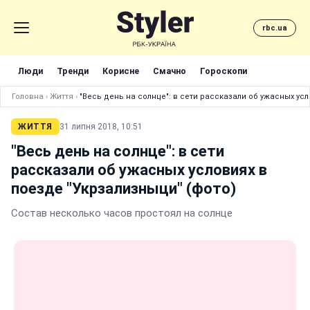
rbc.ua
Люди
Тренди
Корисне
Смачно
Гороскопи
Головна
›
Життя
›
"Весь день на солнце": в сети рассказали об ужасных усл
ЖИТТЯ
31 липня 2018, 10:51
"Весь день на солнце": в сети
рассказали об ужасных условиях в
поезде "Укрзализныци" (фото)
Состав несколько часов простоял на солнце