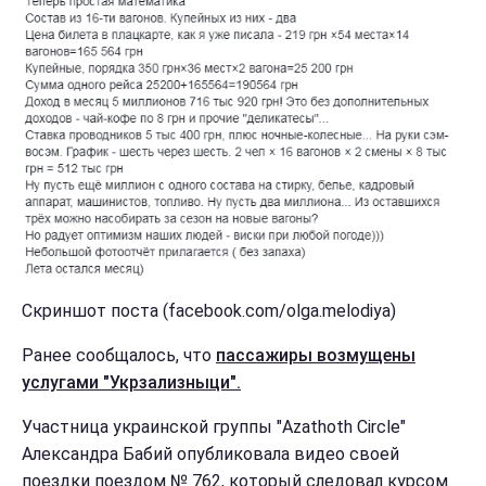
Скриншот поста (facebook.com/olga.melodiya)
Ранее сообщалось, что
пассажиры возмущены
услугами "Укрзализныци".
Участница украинской группы "Azathoth Circle"
Александра Бабий опубликовала видео своей
поездки поездом № 762, который следовал курсом