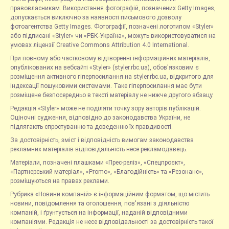
правовласникам. Використання фотографій, позначених Getty Images,
допускається виключно за наявності письмового дозволу
фотоагентства Getty Images. Фотографії, позначені логотипом «Styler»
або підписані «Styler» чи «РБК-Україна», можуть використовуватися на
умовах ліцензії Creative Commons Attribution 4.0 International.
При повному або частковому відтворенні інформаційних матеріалів,
опублікованих на вебсайті «Styler» (styler.rbc.ua), обов'язковим є
розміщення активного гіперпосилання на styler.rbc.ua, відкритого для
індексації пошуковими системами. Таке гіперпосилання має бути
розміщене безпосередньо в тексті матеріалу не нижче другого абзацу.
Редакція «Styler» може не поділяти точку зору авторів публікацій.
Оціночні судження, відповідно до законодавства України, не
підлягають спростуванню та доведенню їх правдивості.
За достовірність, зміст і відповідність вимогам законодавства
рекламних матеріалів відповідальність несе рекламодавець.
Матеріали, позначені плашками «Прес-реліз», «Спецпроєкт»,
«Партнерський матеріал», «Promo», «Благодійність» та «Резонанс»,
розміщуються на правах реклами.
Рубрика «Новини компаній» є інформаційним форматом, що містить
новини, повідомлення та оголошення, пов'язані з діяльністю
компаній, і ґрунтується на інформації, наданій відповідними
компаніями. Редакція не несе відповідальності за достовірність такої