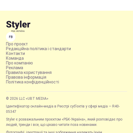
FB
Про проєкт
Редакційна політика і стандарти
Контакти
Команда
Про компанію
Реклама
Правила користування
Правова інформація
Політика конфіденційності
© 2026 LLC «UBT MEDIA»
Ідентифікатор онлайн-медіа в Реєстрі суб’єктів у сфері медіа — R40-
05347
Styler є розважальним проєктом «РБК-Україна», який розповідає про
людей, тренди і все, що цікаво читати поза новинами.
Фотографії, ілюстрації та інші зображення належать їхнім