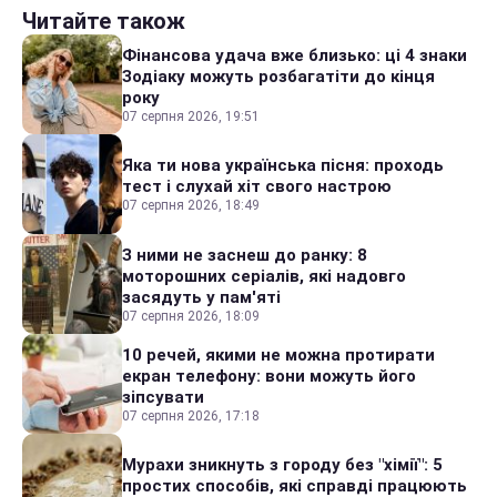
Читайте також
Фінансова удача вже близько: ці 4 знаки
Зодіаку можуть розбагатіти до кінця
року
07 серпня 2026, 19:51
Яка ти нова українська пісня: проходь
тест і слухай хіт свого настрою
07 серпня 2026, 18:49
З ними не заснеш до ранку: 8
моторошних серіалів, які надовго
засядуть у пам'яті
07 серпня 2026, 18:09
10 речей, якими не можна протирати
екран телефону: вони можуть його
зіпсувати
07 серпня 2026, 17:18
Мурахи зникнуть з городу без "хімії": 5
простих способів, які справді працюють