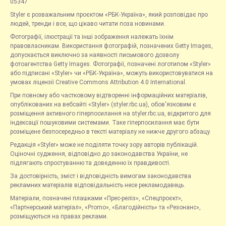
05347
Styler є розважальним проєктом «РБК-Україна», який розповідає про
людей, тренди і все, що цікаво читати поза новинами.
Фотографії, ілюстрації та інші зображення належать їхнім
правовласникам. Використання фотографій, позначених Getty Images,
допускається виключно за наявності письмового дозволу
фотоагентства Getty Images. Фотографії, позначені логотипом «Styler»
або підписані «Styler» чи «РБК-Україна», можуть використовуватися на
умовах ліцензії Creative Commons Attribution 4.0 International.
При повному або частковому відтворенні інформаційних матеріалів,
опублікованих на вебсайті «Styler» (styler.rbc.ua), обов'язковим є
розміщення активного гіперпосилання на styler.rbc.ua, відкритого для
індексації пошуковими системами. Таке гіперпосилання має бути
розміщене безпосередньо в тексті матеріалу не нижче другого абзацу.
Редакція «Styler» може не поділяти точку зору авторів публікацій.
Оціночні судження, відповідно до законодавства України, не
підлягають спростуванню та доведенню їх правдивості.
За достовірність, зміст і відповідність вимогам законодавства
рекламних матеріалів відповідальність несе рекламодавець.
Матеріали, позначені плашками «Прес-реліз», «Спецпроєкт»,
«Партнерський матеріал», «Promo», «Благодійність» та «Резонанс»,
розміщуються на правах реклами.