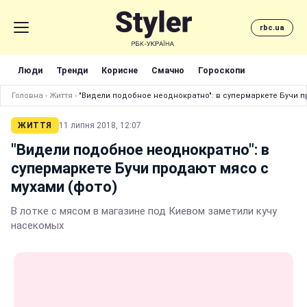
rbc.ua
Люди
Тренди
Корисне
Смачно
Гороскопи
Головна
›
Життя
›
"Видели подобное неоднократно": в супермаркете Бучи п
ЖИТТЯ
11 липня 2018, 12:07
"Видели подобное неоднократно": в
супермаркете Бучи продают мясо с
мухами (фото)
В лотке с мясом в магазине под Киевом заметили кучу
насекомых