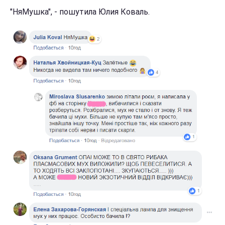
"НяМушка", - пошутила Юлия Коваль.