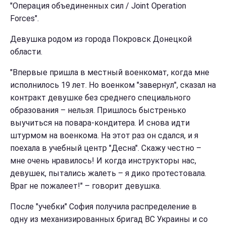
"Операция объединенных сил / Joint Operation
Forces".
Девушка родом из города Покровск Донецкой
области.
"Впервые пришла в местный военкомат, когда мне
исполнилось 19 лет. Но военком "завернул", сказал на
контракт девушке без среднего специального
образования – нельзя. Пришлось быстренько
выучиться на повара-кондитера. И снова идти
штурмом на военкома. На этот раз он сдался, и я
поехала в учебный центр "Десна". Скажу честно –
мне очень нравилось! И когда инструкторы нас,
девушек, пытались жалеть – я дико протестовала.
Враг не пожалеет!" – говорит девушка.
После "учебки" София получила распределение в
одну из механизированных бригад ВС Украины и со