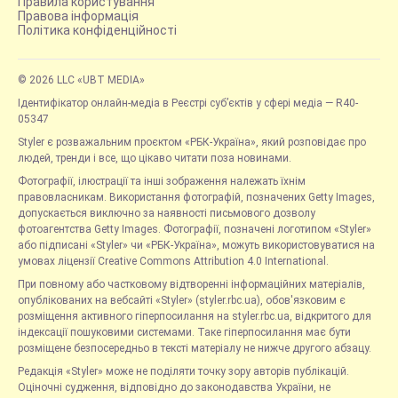
Правила користування
Правова інформація
Політика конфіденційності
© 2026 LLC «UBT MEDIA»
Ідентифікатор онлайн-медіа в Реєстрі суб’єктів у сфері медіа — R40-
05347
Styler є розважальним проєктом «РБК-Україна», який розповідає про
людей, тренди і все, що цікаво читати поза новинами.
Фотографії, ілюстрації та інші зображення належать їхнім
правовласникам. Використання фотографій, позначених Getty Images,
допускається виключно за наявності письмового дозволу
фотоагентства Getty Images. Фотографії, позначені логотипом «Styler»
або підписані «Styler» чи «РБК-Україна», можуть використовуватися на
умовах ліцензії Creative Commons Attribution 4.0 International.
При повному або частковому відтворенні інформаційних матеріалів,
опублікованих на вебсайті «Styler» (styler.rbc.ua), обов'язковим є
розміщення активного гіперпосилання на styler.rbc.ua, відкритого для
індексації пошуковими системами. Таке гіперпосилання має бути
розміщене безпосередньо в тексті матеріалу не нижче другого абзацу.
Редакція «Styler» може не поділяти точку зору авторів публікацій.
Оціночні судження, відповідно до законодавства України, не