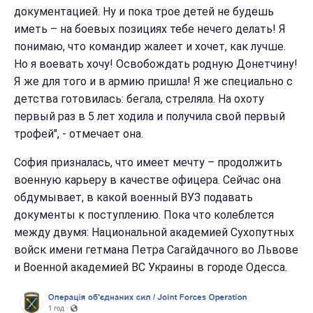
документацией. Ну и пока трое детей не будешь
иметь – на боевых позициях тебе нечего делать! Я
понимаю, что командир жалеет и хочет, как лучше.
Но я воевать хочу! Освобождать родную Донетчину!
Я же для того и в армию пришла! Я же специально с
детства готовилась: бегала, стреляла. На охоту
первый раз в 5 лет ходила и получила свой первый
трофей", - отмечает она.
София призналась, что имеет мечту – продолжить
военную карьеру в качестве офицера. Сейчас она
обдумывает, в какой военный ВУЗ подавать
документы к поступлению. Пока что колеблется
между двумя: Национальной академией Сухопутных
войск имени гетмана Петра Сагайдачного во Львове
и Военной академией ВС Украины в городе Одесса.