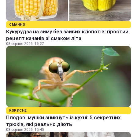
СМАЧНО
Кукурудза на зиму без зайвих клопотів: простий
рецепт качанів зі смаком літа
08 серпня 2026, 16:27
КОРИСНЕ
Плодові мушки зникнуть із кухні: 5 секретних
трюків, які реально діють
08 серпня 2026, 15:45