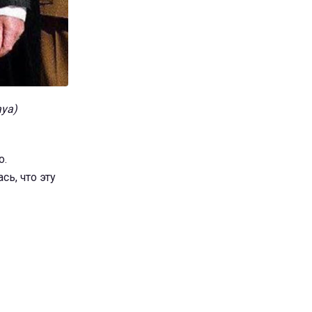
aya)
о.
сь, что эту