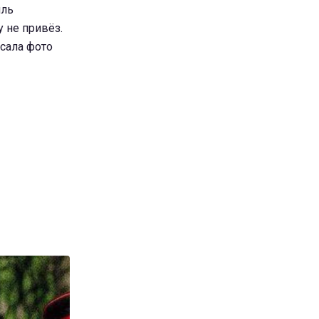
иль
у не привёз.
исала фото