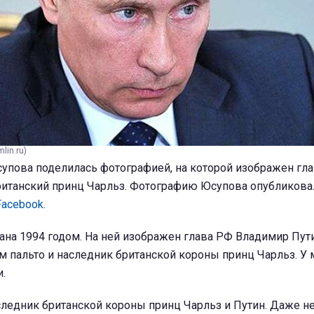
lin.ru)
супова поделилась фотографией, на которой изображен гл
ританский принц Чарльз. Фотографию Юсупова опубликова
Facebook
.
ана 1994 годом. На ней изображен глава РФ Владимир Пут
м пальто и наследник британской короны принц Чарльз. У
.
аследник британской короны принц Чарльз и Путин. Даже не 