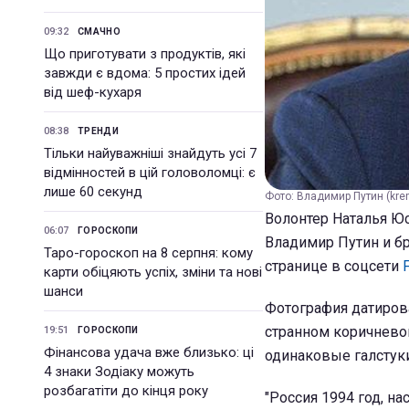
09:32
СМАЧНО
Що приготувати з продуктів, які
завжди є вдома: 5 простих ідей
від шеф-кухаря
08:38
ТРЕНДИ
Тільки найуважніші знайдуть усі 7
відмінностей в цій головоломці: є
лише 60 секунд
Фото: Владимир Путин (krem
Волонтер Наталья Ю
06:07
ГОРОСКОПИ
Владимир Путин и б
Таро-гороскоп на 8 серпня: кому
странице в соцсети
карти обіцяють успіх, зміни та нові
шанси
Фотография датиров
странном коричнево
19:51
ГОРОСКОПИ
Фінансова удача вже близько: ці
одинаковые галстуки
4 знаки Зодіаку можуть
розбагатіти до кінця року
"Россия 1994 год, н