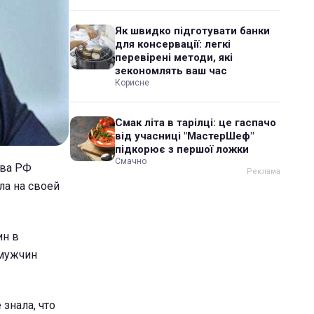
Як швидко підготувати банки
для консервації: легкі
перевірені методи, які
зекономлять ваш час
Корисне
Смак літа в тарілці: це гаспачо
від учасниці "МастерШеф"
підкорює з першої ложки
Смачно
ава РФ
ла на своей
ин в
 мужчин
знала, что