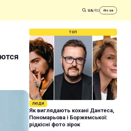
UA
/
RU
rbc.ua
ТОП
еются
ЛЮДИ
Як виглядають кохані Дантеса,
Пономарьова і Боржемської:
рідкісні фото зірок