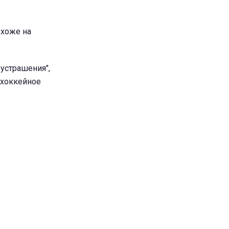
охоже на
 устрашения",
е хоккейное