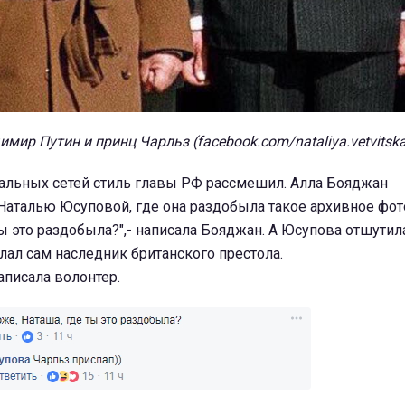
имир Путин и принц Чарльз (facebook.com/nataliya.vetvitsk
альных сетей стиль главы РФ рассмешил. Алла Бояджан
Наталью Юсуповой, где она раздобыла такое архивное фот
ы это раздобыла?",- написала Бояджан. А Юсупова отшутила
ал сам наследник британского престола.
написала волонтер.