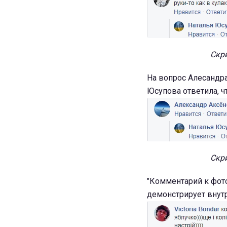
Скри
На вопрос Алесандра
Юсупова ответила, чт
Скри
"Комментарий к фото
демонстрирует внутр