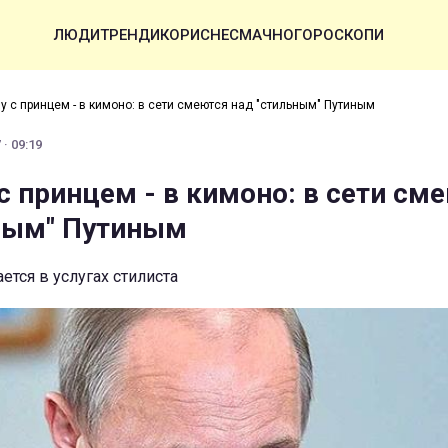
ЛЮДИ
ТРЕНДИ
КОРИСНЕ
СМАЧНО
ГОРОСКОПИ
у с принцем - в кимоно: в сети смеются над "стильным" Путиным
· 09:19
с принцем - в кимоно: в сети см
ным" Путиным
ется в услугах стилиста