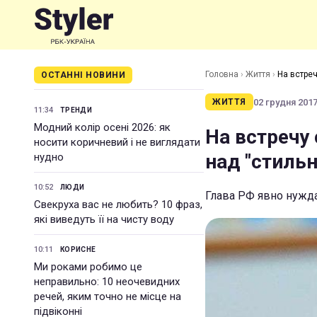
Головна
›
Життя
›
На встреч
ОСТАННІ НОВИНИ
02 грудня 2017 
ЖИТТЯ
11:34
ТРЕНДИ
Модний колір осені 2026: як
На встречу 
носити коричневий і не виглядати
над "стиль
нудно
10:52
ЛЮДИ
Глава РФ явно нужда
Свекруха вас не любить? 10 фраз,
які виведуть її на чисту воду
10:11
КОРИСНЕ
Ми роками робимо це
неправильно: 10 неочевидних
речей, яким точно не місце на
підвіконні