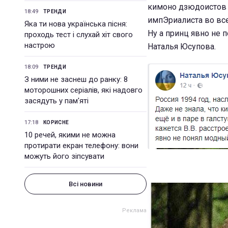
кимоно дзюдоистов б
18:49
ТРЕНДИ
импЭриалиста во всей
Яка ти нова українська пісня:
Ну а принц явно не 
проходь тест і слухай хіт свого
настрою
Наталья Юсупова.
18:09
ТРЕНДИ
З ними не заснеш до ранку: 8
моторошних серіалів, які надовго
засядуть у пам'яті
17:18
КОРИСНЕ
10 речей, якими не можна
протирати екран телефону: вони
можуть його зіпсувати
Всі новини