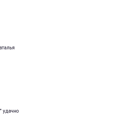
аталья
" удачно